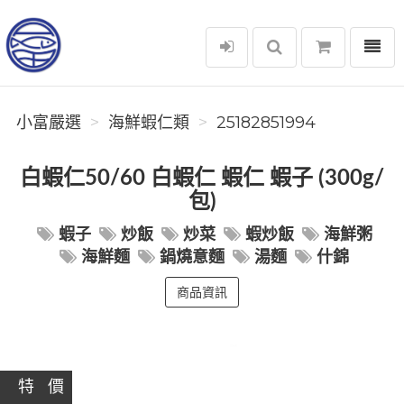
選單
小富嚴選
小富嚴選
海鮮蝦仁類
25182851994
白蝦仁50/60 白蝦仁 蝦仁 蝦子 (300g/
包)
蝦子
炒飯
炒菜
蝦炒飯
海鮮粥
海鮮麵
鍋燒意麵
湯麵
什錦
商品資訊
特 價