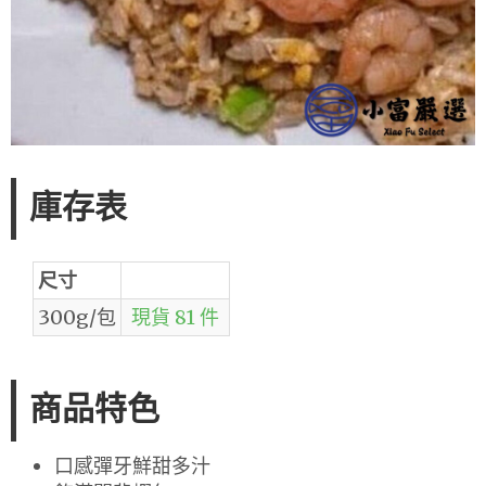
庫存表
尺寸
300g/包
現貨 81 件
商品特色
口感彈牙鮮甜多汁