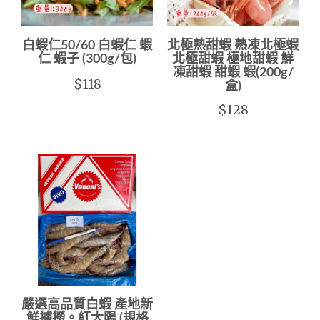
白蝦仁50/60 白蝦仁 蝦
北極熟甜蝦 熟凍北極蝦
仁 蝦子 (300g/包)
北極甜蝦 極地甜蝦 鮮
凍甜蝦 甜蝦 蝦(200g/
$118
盒)
$128
嚴選高品質白蝦 產地新
鮮捕撈。紅太陽 (規格