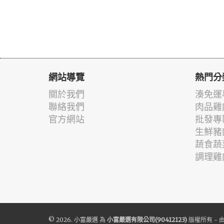
網站導覽
熱門分
關於我們
湊免運
聯絡我們
肉品雞
官方網站
批發專
生鮮豬
蔬食蔬
調理雞
© 2026.
小富嚴選
為
小富嚴選有限公司(90412123)
版權所有 - 