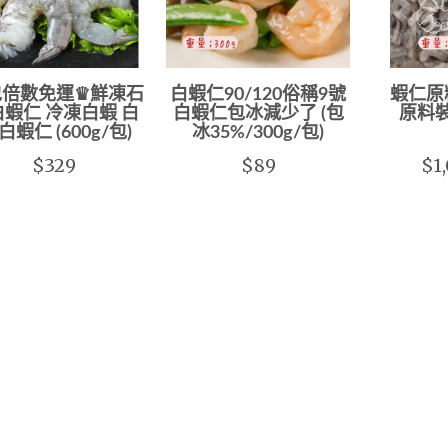
包倍數免運♛鮮凍石
白蝦仁90/120俗稱9號
蝦仁原
蝦仁 冷凍白蝦 白
白蝦仁包冰減少了 (包
原料
白蝦仁 (600g/包)
冰35%/300g/包)
$329
$89
$1