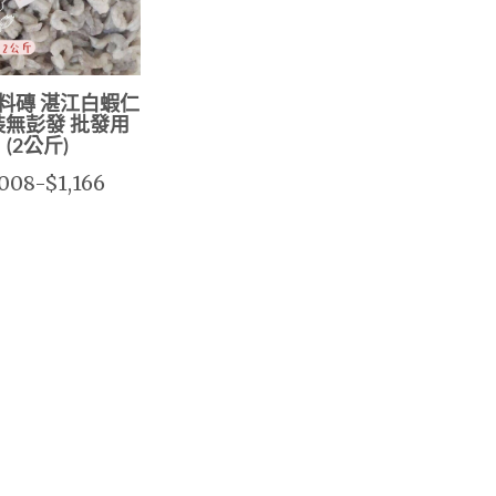
料磚 湛江白蝦仁
裝無彭發 批發用
(2公斤)
,008-$1,166