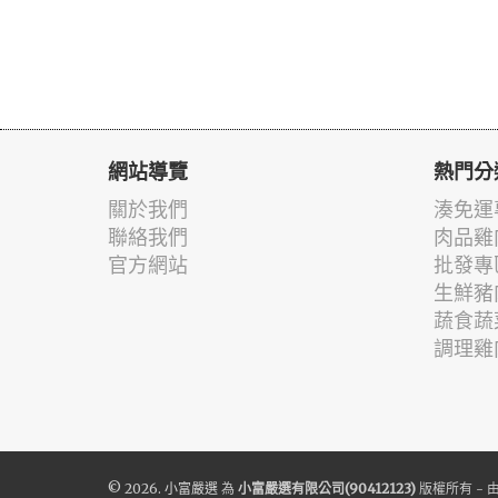
網站導覽
熱門分
關於我們
湊免運
聯絡我們
肉品雞
官方網站
批發專
生鮮豬
蔬食蔬
調理雞
© 2026.
小富嚴選
為
小富嚴選有限公司(90412123)
版權所有 - 