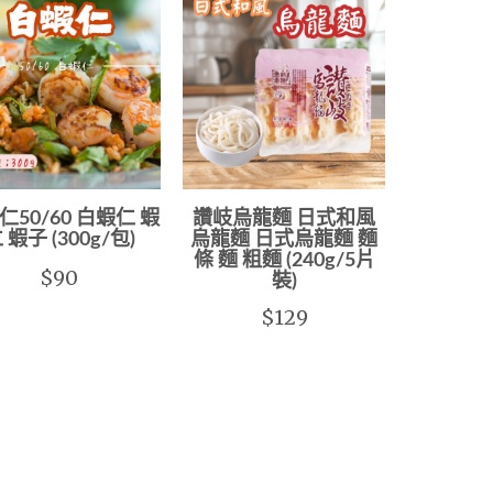
仁50/60 白蝦仁 蝦
讚岐烏龍麵 日式和風
 蝦子 (300g/包)
烏龍麵 日式烏龍麵 麵
條 麵 粗麵 (240g/5片
$90
裝)
$129