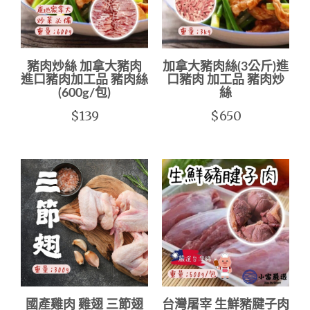
豬肉炒絲 加拿大豬肉
加拿大豬肉絲(3公斤)進
進口豬肉加工品 豬肉絲
口豬肉 加工品 豬肉炒
(600g/包)
絲
$139
$650
國產雞肉 雞翅 三節翅
台灣屠宰 生鮮豬腱子肉