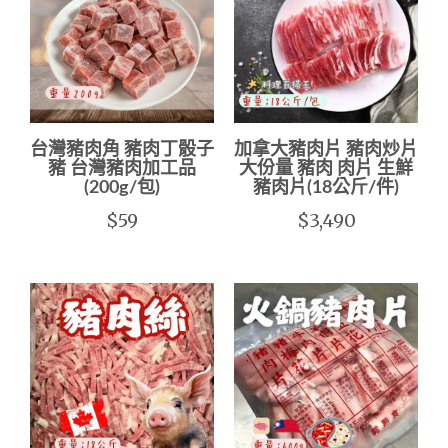
台灣豬肉角 豬肉丁骰子
加拿大豬肉片 豬肉炒片
豬 台灣豬肉加工品
大份量 豬肉 肉片 生鮮
(200g/包)
豬肉片(18公斤/件)
$59
$3,490