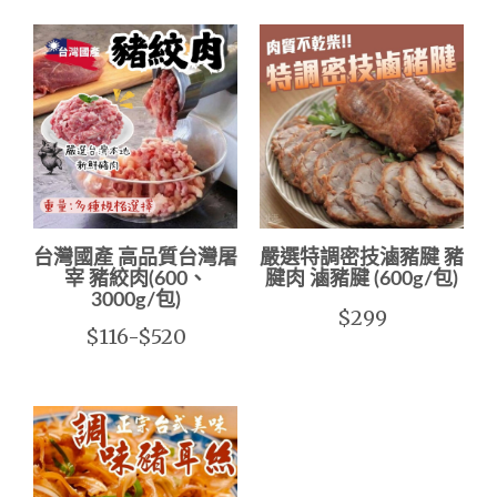
台灣國產 高品質台灣屠
嚴選特調密技滷豬腱 豬
宰 豬絞肉(600、
腱肉 滷豬腱 (600g/包)
3000g/包)
$299
$116-$520