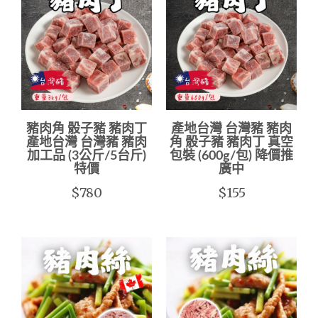
豬肉角 骰子豬 豬肉丁
產地台灣 台灣豬 豬肉
產地台灣 台灣豬 豬肉
角 骰子豬 豬肉丁 真空
加工品 (3公斤/5台斤)
包裝 (600g/包) 降價推
特價
廣中
$780
$155