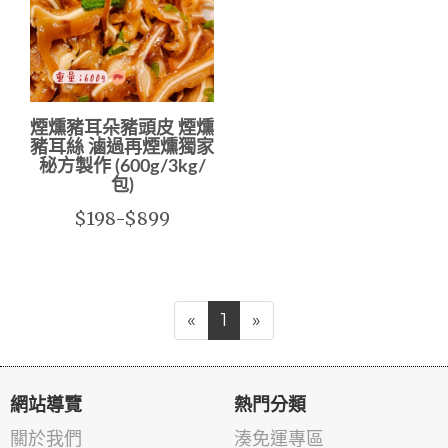
煙燻豬耳朵豬頭皮 煙燻
豬耳絲 滷過再煙燻獨家
秘方製作 (600g/3kg/
包)
$198-$899
«
1
»
網站導覽
熱門分類
關於我們
湊免運專區