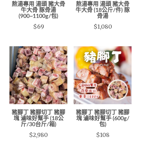
熬湯專用 湯頭 豬大骨
熬湯專用 湯頭 豬大骨
牛大骨 豚骨湯
牛大骨 (18公斤/件) 豚
(900~1100g/包)
骨湯
$69
$1,080
豬腳丁 豬腳切丁 豬腳
豬腳丁 豬腳切丁 豬腳
塊 滷味好幫手 (18公
塊 滷味好幫手 (600g/
斤/30台斤/箱)
包)
$2,980
$108