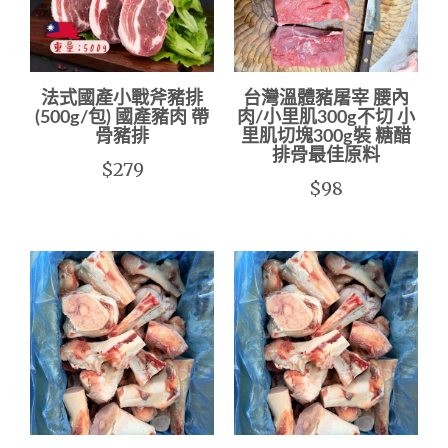
法式國產小戰斧豬排
台灣溫體豬屠宰 腰內
(500g/包) 國產豬肉 帶
肉/小里肌300g不切 小
骨豬排
里肌切塊300g裝 糖醋
排骨最佳原料
$279
$98