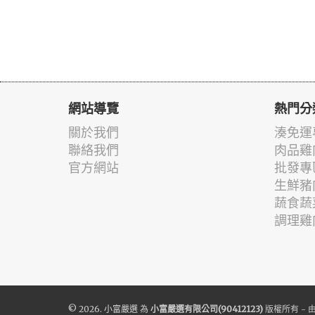
網站導覽
熱門分
關於我們
湊免運
聯絡我們
肉品雞
官方網站
批發專
生鮮豬
蔬食蔬
調理雞
© 2026.
小富嚴選
為
小富嚴選有限公司(90412123)
版權所有 - 