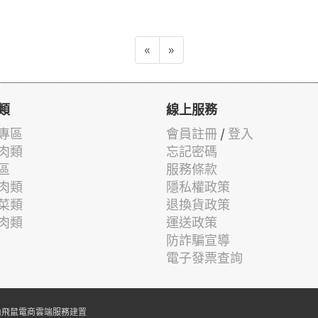
«
»
類
線上服務
專區
會員註冊
/
登入
肉類
忘記密碼
區
服務條款
肉類
隱私權政策
菜類
退換貨政策
肉類
運送政策
防詐騙宣導
電子發票查詢
由
飛鼠電商雲端服務
建置