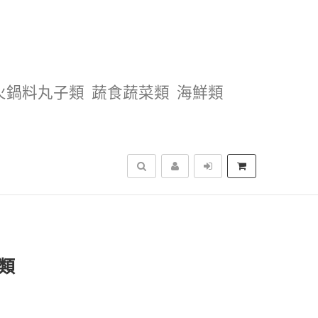
火鍋料丸子類
蔬食蔬菜類
海鮮類
搜尋
類