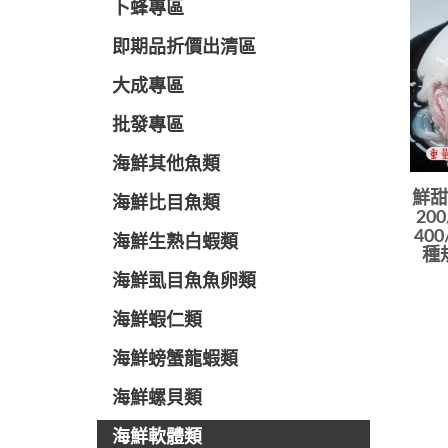
卜蜂專區
即期品折價出清區
大成專區
批發專區
海鮮其他魚類
鮮甜
海鮮比目魚類
200
400
海鮮生熟白蝦類
種
海鮮虱目魚魚卵類
海鮮蝦仁類
海鮮螃蟹龍蝦類
海鮮螺貝類
海鮮軟體類