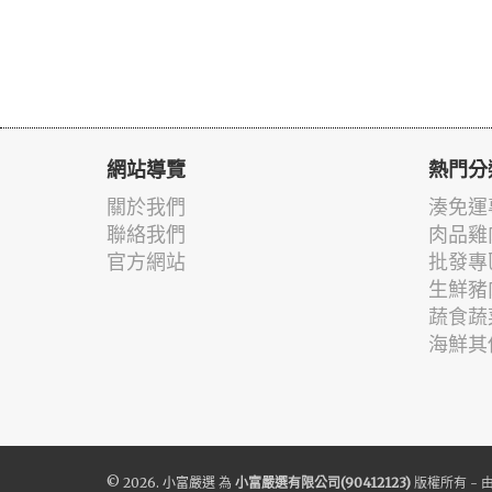
網站導覽
熱門分
關於我們
湊免運
聯絡我們
肉品雞
官方網站
批發專
生鮮豬
蔬食蔬
海鮮其
© 2026.
小富嚴選
為
小富嚴選有限公司(90412123)
版權所有 - 