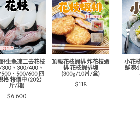
野生急凍二去花枝
頂級花枝蝦排 炸花枝蝦
小花枝(
/300、300/400、
排 花枝蝦排塊
鮮凍
/500、500/600 四
(300g/10片/盒)
規格 特價中 (20公
$118
斤/箱)
$6,600