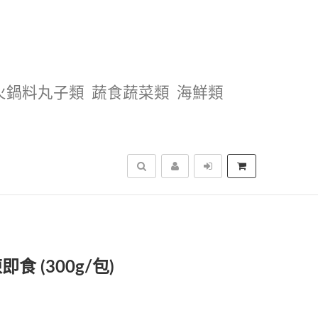
火鍋料丸子類
蔬食蔬菜類
海鮮類
搜尋
 (300g/包)