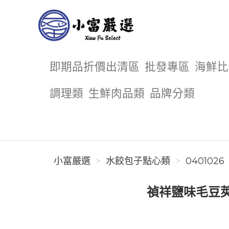
小富嚴選
即期品折價出清區
批發專區
海鮮比
調理類
生鮮肉品類
品牌分類
小富嚴選
水餃包子點心類
0401026
禎祥鹽味毛豆莢 