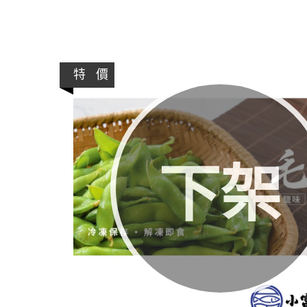
特 價
下架