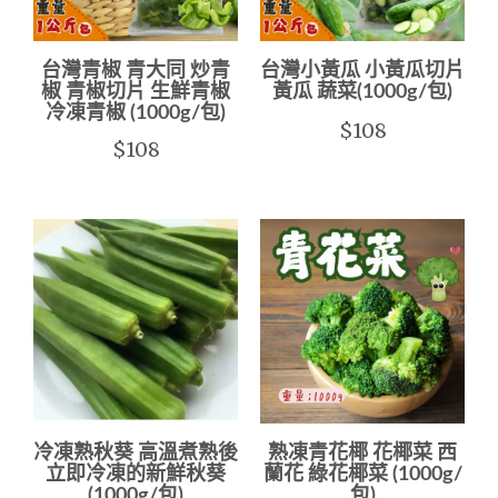
台灣青椒 青大同 炒青
台灣小黃瓜 小黃瓜切片
椒 青椒切片 生鮮青椒
黃瓜 蔬菜(1000g/包)
冷凍青椒 (1000g/包)
$108
$108
冷凍熟秋葵 高溫煮熟後
熟凍青花椰 花椰菜 西
立即冷凍的新鮮秋葵
蘭花 綠花椰菜 (1000g/
(1000g/包)
包)