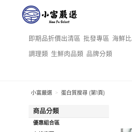
小富嚴選
即期品折價出清區
批發專區
海鮮比
調理類
生鮮肉品類
品牌分類
小富嚴選
蛋白質搜尋 (第1頁)
商品分類
優惠組合區