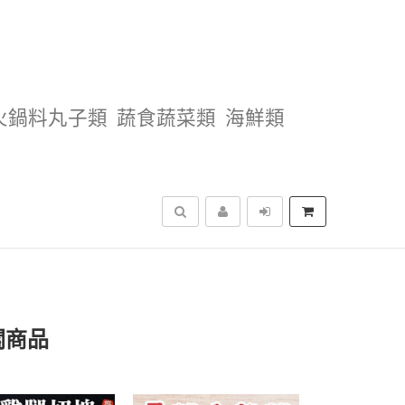
火鍋料丸子類
蔬食蔬菜類
海鮮類
搜尋
關商品