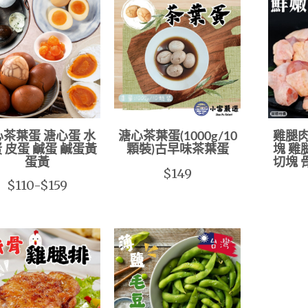
茶葉蛋 溏心蛋 水
溏心茶葉蛋(1000g/10
雞腿肉
 皮蛋 鹹蛋 鹹蛋黃
顆裝)古早味茶葉蛋
塊 雞
蛋黃
切塊 骨
$149
$110-$159