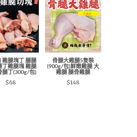
 雞腿塊丁 腿腿
骨腿大雞腿5隻裝
腿丁雞腿塊 雞腿
(900g/包)鮮嫩雞腿 大
腿丁(300g/包)
雞腿 腿骨雞腿
$68
$148