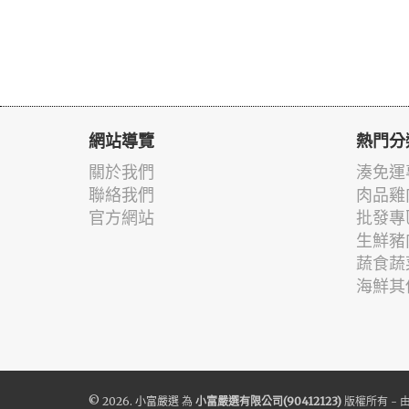
網站導覽
熱門分
關於我們
湊免運
聯絡我們
肉品雞
官方網站
批發專
生鮮豬
蔬食蔬
海鮮其
© 2026.
小富嚴選
為
小富嚴選有限公司(90412123)
版權所有 - 