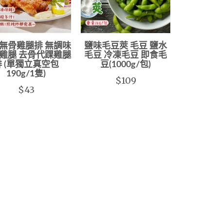
無骨雞腿排 無調味
鹽味毛豆莢 毛豆 鹽水
雞腿 去骨代踝雞腿
毛豆 冷凍毛豆 即食毛
排 (單獨立真空包
豆(1000g/包)
190g/1隻)
$109
$43