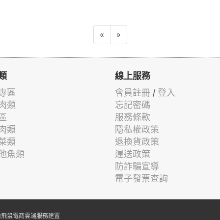
«
»
類
線上服務
專區
會員註冊
/
登入
肉類
忘記密碼
區
服務條款
肉類
隱私權政策
菜類
退換貨政策
他魚類
運送政策
防詐騙宣導
電子發票查詢
由
飛鼠電商雲端服務
建置