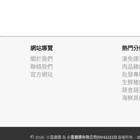
網站導覽
熱門分
關於我們
湊免運
聯絡我們
肉品雞
官方網站
批發專
生鮮豬
蔬食蔬
海鮮其
© 2026.
小富嚴選
為
小富嚴選有限公司(90412123)
版權所有 - 