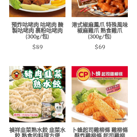
預炸咕咾肉 咕咾肉 醃
港式椒麻鳳爪 特殊風味
製咕咾肉 裹粉咕咾肉
椒麻雞爪 熟食雞爪
(300g/包)
(300g/包)
$89
$69
禎祥韭菜熟水餃 韭菜水
卜蜂起司雞柳條 雞柳條
餃 熟食的料理方便
酥炸雞柳條 起司雞柳