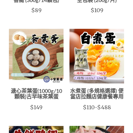
香腸 (300g/14顆包)
空包裝 (200g/片)
$89
$109
溏心茶葉蛋(1000g/10
水煮蛋 (多規格選擇) 便
顆裝)古早味茶葉蛋
當店拉麵店健康餐專用
$149
$110-$488