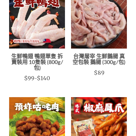
生鮮鴨翅 鴨翅單隻 拆
台灣屠宰 生鮮鵝腸 真
賣裝用 10隻裝 (800g/
空包裝 鵝腸 (300g/包)
包)
$89
$99-$140