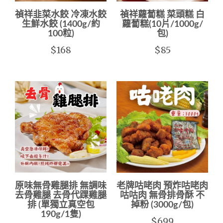
禎祥韭菜水餃 冷凍水餃
禎祥蘿蔔糕 菜頭糕 白
生鮮水餃 (1400g/約
蘿蔔糕(10片/1000g/
100粒)
包)
$168
$85
原味無骨雞腿排 無調味
老牌咕咾肉 預炸咕咾肉
去骨雞腿 去骨代踝雞腿
咕咕肉 無骨排骨酥 不
排 (單獨立真空包
掉粉 (3000g/包)
190g/1隻)
$699