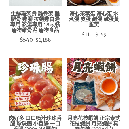
生鮮雞架骨 雞骨架 雞
溏心茶葉蛋 溏心蛋 水
腿骨 雞腳 拉麵雞白湯
煮蛋 皮蛋 鹹蛋 鹹蛋黃
專用 熬湯專用 18kg裝
蛋黃
寵物雞骨泥 寵物食品
$110-$159
$540-$1,188
肉好多 口口噴汁珍珠香
月亮花枝蝦餅 正宗泰式
腸 珍珠腸 小香腸 一口
花枝蝦餅 月亮蝦餅 真