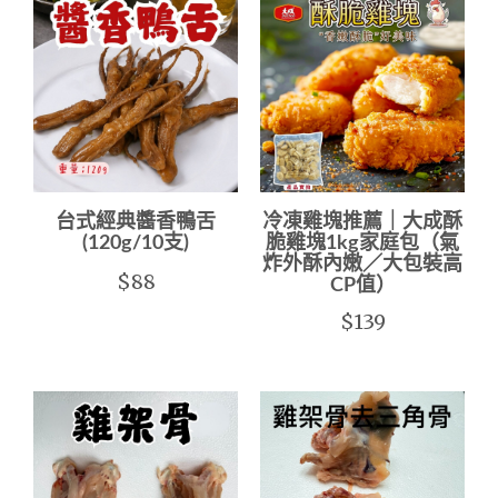
台式經典醬香鴨舌
冷凍雞塊推薦｜大成酥
(120g/10支)
脆雞塊1kg家庭包（氣
炸外酥內嫩／大包裝高
$88
CP值）
$139