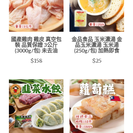
國產雞肉 雞皮 真空包
金品食品 玉米濃湯 金
裝 品質保證 3公斤
品玉米濃湯 玉米湯
(3000g/包) 未去油
(250g/包) 加熱即食
$158
$25