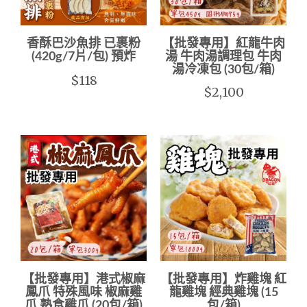
香酥巴沙魚排 已裹粉
【批發專用】紅龍牛肉
(420g/7片/包) 預炸
湯 牛肉湯調理包 牛肉
湯冷凍包 (30包/箱)
$118
$2,100
【批發專用】港式椒麻
【批發專用】炸雞塊 紅
鳳爪 特殊風味 椒麻雞
龍雞塊 經典雞塊 (15
爪 熟食雞爪 (20包/箱)
包/箱)