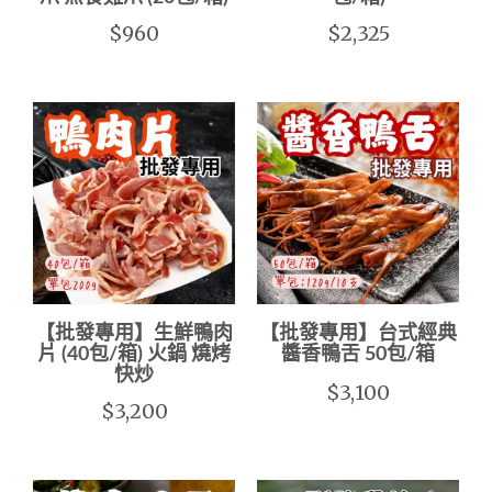
$960
$2,325
【批發專用】生鮮鴨肉
【批發專用】台式經典
片 (40包/箱) 火鍋 燒烤
醬香鴨舌 50包/箱
快炒
$3,100
$3,200