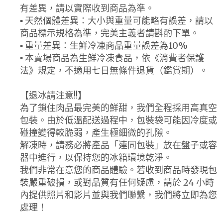
有差異，請以實際收到商品為準。
▪ 天然個體差異：大小與重量可能略有誤差，請以
商品標示規格為準，完美主義者請斟酌下單。
▪ 重量差異：生鮮冷凍商品重量誤差為10%
▪ 本賣場商品為生鮮冷凍食品，依《消費者保護
法》規定，不適用七日無條件退貨（鑑賞期）。
【退冰請注意!!】
為了鎖住肉品最完美的鮮甜，我們全程採用高真空
包裝。由於低溫配送過程中，包裝袋可能因冷度或
碰撞變得較脆弱，產生極細微的孔隙。
解凍時，請務必將產品「連同包裝」放在盤子或容
器中進行，以保持您的冰箱環境乾淨。
我們非常在意您的商品體驗。若收到商品時發現包
裝嚴重破損，或對品質有任何疑慮，請於 24 小時
內提供照片和影片並與我們聯繫，我們將立即為您
處理！