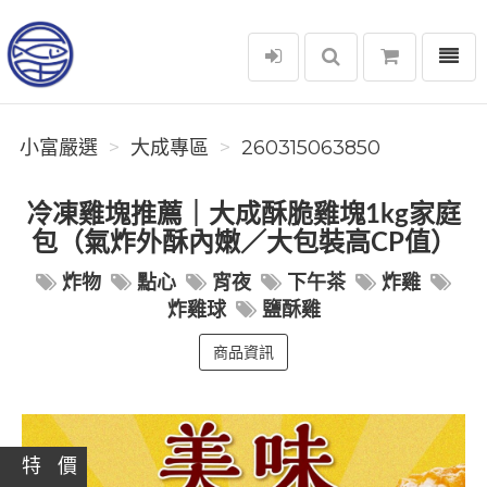
選單
小富嚴選
小富嚴選
大成專區
260315063850
冷凍雞塊推薦｜大成酥脆雞塊1kg家庭
包（氣炸外酥內嫩／大包裝高CP值）
炸物
點心
宵夜
下午茶
炸雞
炸雞球
鹽酥雞
商品資訊
特 價