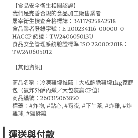
【食品安全衛生相關認證】
我們是完善合規的食品加工販售業者
屠宰衛生檢查合格標誌：34117925842518
食品業者登錄字號：E-200234116-00000-0
HACCP 認證：TW240605013U
食品安全管理系統驗證標準 ISO 22000:2018：
TW240605012
【其他資訊】
商品名稱：冷凍雞塊推薦｜大成酥脆雞塊1kg家庭
包（氣炸外酥內嫩／大包裝高CP值）
商品編號：260315063850
標籤：#炸物, #點心, #宵夜, #下午茶, #炸雞, #炸
雞球, #鹽酥雞
運送與付款