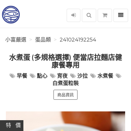
選單
小富嚴選
小富嚴選
蛋品類
241024192254
水煮蛋 (多規格選擇) 便當店拉麵店健
康餐專用
早餐
點心
宵夜
沙拉
水煮餐
白煮蛋粒裝
商品資訊
特 價