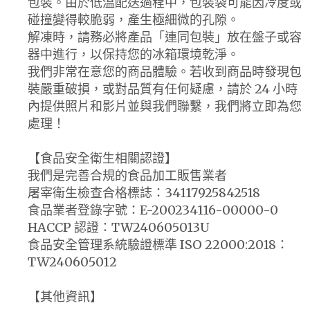
包裝。由於低溫配送過程中，包裝袋可能因冷度或
碰撞變得較脆弱，產生極細微的孔隙。
解凍時，請務必將產品「連同包裝」放在盤子或容
器中進行，以保持您的冰箱環境乾淨。
我們非常在意您的商品體驗。若收到商品時發現包
裝嚴重破損，或對品質有任何疑慮，請於 24 小時
內提供照片和影片並與我們聯繫，我們將立即為您
處理！
【食品安全衛生相關認證】
我們是完善合規的食品加工販售業者
屠宰衛生檢查合格標誌：34117925842518
食品業者登錄字號：E-200234116-00000-0
HACCP 認證：TW240605013U
食品安全管理系統驗證標準 ISO 22000:2018：
TW240605012
【其他資訊】