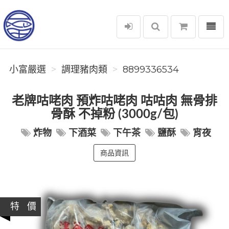
選單
小富嚴選
小富嚴選
調理豬肉類
8899336534
老牌咕咾肉 預炸咕咾肉 咕咕肉 無骨排
骨酥 不掉粉 (3000g/包)
炸物
下酒菜
下午茶
鹽酥
宵夜
商品資訊
特 價