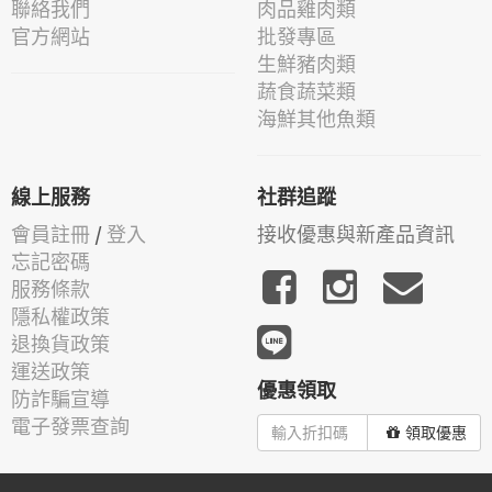
聯絡我們
肉品雞肉類
官方網站
批發專區
生鮮豬肉類
蔬食蔬菜類
海鮮其他魚類
線上服務
社群追蹤
會員註冊
/
登入
接收優惠與新產品資訊
忘記密碼
服務條款
隱私權政策
退換貨政策
運送政策
優惠領取
防詐騙宣導
電子發票查詢
領取優惠