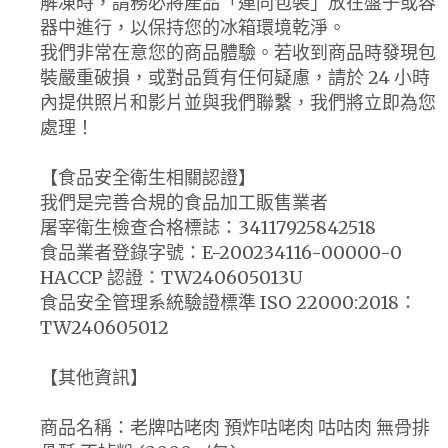
解凍時，請務必將產品「連同包裝」放在盤子或容
器中進行，以保持您的冰箱環境乾淨。
我們非常在意您的商品體驗。若收到商品時發現包
裝嚴重破損，或對品質有任何疑慮，請於 24 小時
內提供照片和影片並與我們聯繫，我們將立即為您
處理！
【食品安全衛生相關認證】
我們是完善合規的食品加工販售業者
屠宰衛生檢查合格標誌：34117925842518
食品業者登錄字號：E-200234116-00000-0
HACCP 認證：TW240605013U
食品安全管理系統驗證標準 ISO 22000:2018：
TW240605012
【其他資訊】
商品名稱：老牌咕咾肉 預炸咕咾肉 咕咕肉 無骨排