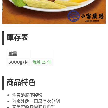
庫存表
重量
3000g/包
現貨 15 件
商品特色
金黃酥脆不掉粉
內嫩外酥、口感層次分明
家常菜變身餐廳級料理