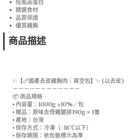
低脂高蛋白
精選食材
品質保證
優質雞胸
商品描述
✨【🍗國產去皮雞胸肉｜真空包】✨ (以去皮)
－－－－－－－－－－－－
📦 商品規格
▪️ 內容量：1000g ±10%／包
▪️ 贈品：原味去骨雞腿排190g × 1隻
▪️ 產地：台灣
▪️ 保存方式：冷凍（-18℃以下）
▪️ 保存期限：依包裝標示為準