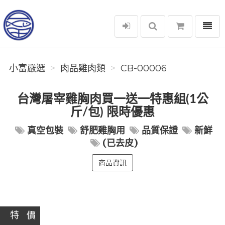
選單
小富嚴選
小富嚴選
肉品雞肉類
CB-00006
台灣屠宰雞胸肉買一送一特惠組(1公
斤/包) 限時優惠
真空包裝
舒肥雞胸用
品質保證
新鮮
(已去皮)
商品資訊
特 價