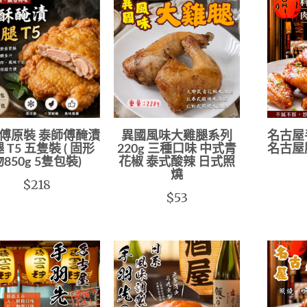
師傅原裝 泰師傅醃漬
異國風味大雞腿系列
名古屋
 T5 五隻裝 ( 固形
220g 三種口味 中式青
名古屋
物850g 5隻包裝)
花椒 泰式酸辣 日式照
燒
$218
$53