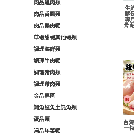
肉品雞肉類
生鮮
腿骨
肉品香腸類
專用
骨泥
肉品鴨肉類
草蝦甜蝦其他蝦類
調理海鮮類
調理牛肉類
調理豬肉類
調理雞肉類
金品專區
鯛魚鱸魚土魠魚類
蛋品類
台灣
一特
湯品年菜類