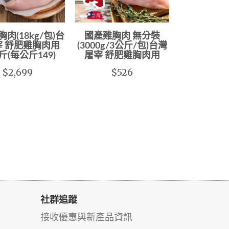
肉(18kg/包)台
國產雞胸肉 無分裝
宰 舒肥雞胸肉用
(3000g/3公斤/包)台灣
斤(每公斤149)
屠宰 舒肥雞胸肉用
$2,699
$526
社群追蹤
接收優惠與新產品資訊