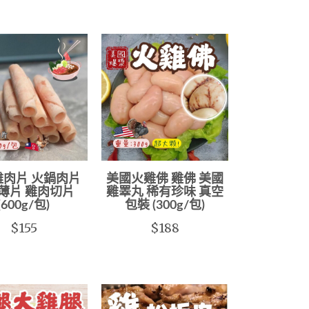
雞肉片 火鍋肉片
美國火雞佛 雞佛 美國
薄片 雞肉切片
雞睪丸 稀有珍味 真空
(600g/包)
包裝 (300g/包)
$155
$188