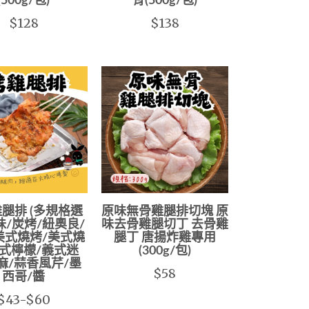
(500g/包)
骨(500g/包)
$128
$138
腿排 (多規格選
原味無骨雞腿排切塊 原
原味/炭烤/紐奧良/
味去骨雞腿切丁 去骨雞
美式燒烤/美式燒
腿丁 唐揚炸雞專用
泰式檸檬/義式迷
(300g/包)
麻/蒜香風芹/墨
$58
西哥/醬
$43-$60