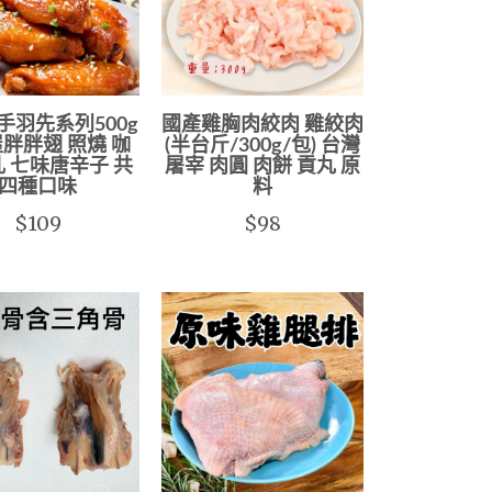
手羽先系列500g
國產雞胸肉絞肉 雞絞肉
胖胖翅 照燒 咖
(半台斤/300g/包) 台灣
乳 七味唐辛子 共
屠宰 肉圓 肉餅 貢丸 原
四種口味
料
$109
$98