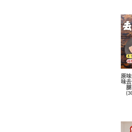
原味
味去
腿
(