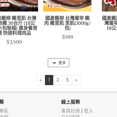
雞柳 雞里肌 台灣
國產雞柳 台灣屠宰 雞
國產雞胸
雞 30台斤 (18公
肉 雞里肌 里肌(3000g/
灣屠
六包裝箱) 健身餐首
包)
18公
選 快速料理肉品
$599
$3,500
更多
«
1
2
3
»
類
線上服務
專區
會員註冊
/
登入