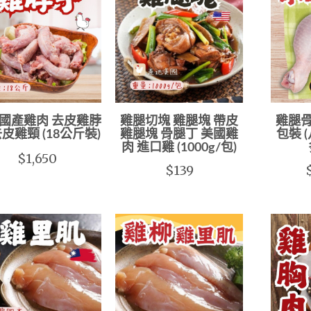
國產雞肉 去皮雞脖
雞腿切塊 雞腿塊 帶皮
雞腿骨
去皮雞頸 (18公斤裝)
雞腿塊 骨腿丁 美國雞
包裝 
肉 進口雞 (1000g/包)
$1,650
$139