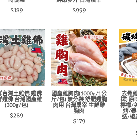
時優惠
鮮嫩多汁 台灣屠宰
$189
$999
鮮台灣土雞佛 雞佛
國產雞胸肉(1000g/1公
去骨雞
鮮雞佛 台灣國產雞
斤/包) 無分裝 舒肥雞胸
擇) 
(300g/包)
肉用 台灣屠宰 生鮮雞
檸檬/
胸肉
烤/
$289
迭/椒
$179