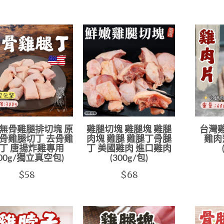
無骨雞腿排切塊 原
雞腿切塊 雞腿塊 雞腿
台灣
骨雞腿切丁 去骨雞
肉塊 雞腿 雞腿丁骨腿
雞肉
丁 唐揚炸雞專用
丁 美國雞肉 進口雞肉
300g/獨立真空包)
(300g/包)
$58
$68