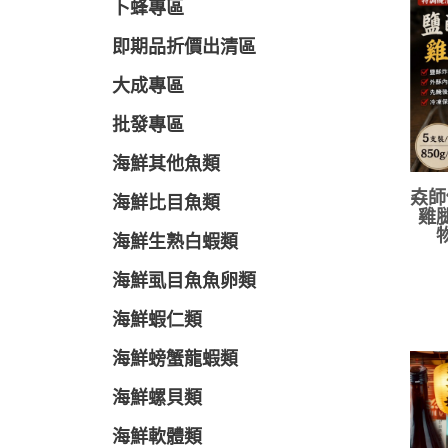
卜蜂專區
即期品折價出清區
大成專區
批發專區
海鮮其他魚類
𡘙
海鮮比目魚類
雞腿
海鮮生熟白蝦類
海鮮虱目魚魚卵類
海鮮蝦仁類
海鮮螃蟹龍蝦類
海鮮螺貝類
海鮮軟體類