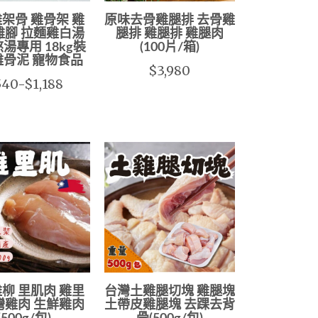
架骨 雞骨架 雞
原味去骨雞腿排 去骨雞
雞腳 拉麵雞白湯
腿排 雞腿排 雞腿肉
熬湯專用 18kg裝
(100片/箱)
雞骨泥 寵物食品
$3,980
40-$1,188
柳 里肌肉 雞里
台灣土雞腿切塊 雞腿塊
灣雞肉 生鮮雞肉
土帶皮雞腿塊 去踝去背