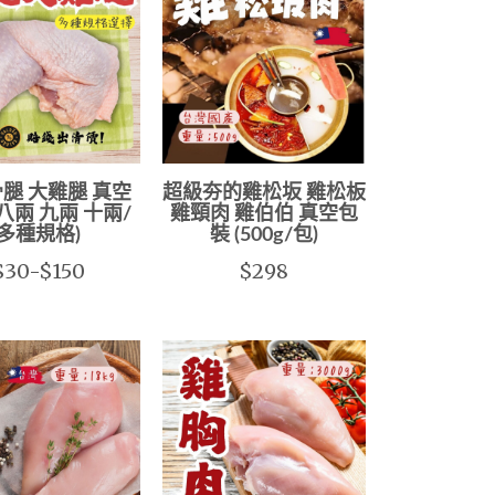
腿 大雞腿 真空
超級夯的雞松坂 雞松板
(八兩 九兩 十兩/
雞頸肉 雞伯伯 真空包
多種規格)
裝 (500g/包)
$30-$150
$298