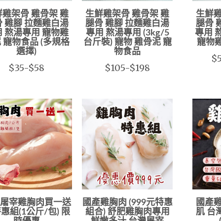
雞架骨 雞骨架 雞
生鮮雞架骨 雞骨架 雞
生鮮雞
 雞腳 拉麵雞白湯
腿骨 雞腳 拉麵雞白湯
腿骨 
 熬湯專用 寵物雞
專用 熬湯專用 (3kg/5
專用 
 寵物食品 (多規格
台斤裝) 寵物 雞骨泥 寵
寵物
選擇)
物食品
$5
$35-$58
$105-$198
屠宰雞胸肉買一送
國產雞胸肉 (999元特惠
國產雞
惠組(1公斤/包) 限
組合) 舒肥雞胸肉專用
肌 台