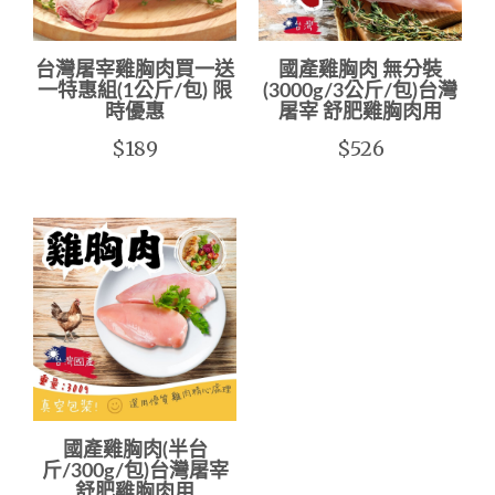
台灣屠宰雞胸肉買一送
國產雞胸肉 無分裝
一特惠組(1公斤/包) 限
(3000g/3公斤/包)台灣
時優惠
屠宰 舒肥雞胸肉用
$189
$526
國產雞胸肉(半台
斤/300g/包)台灣屠宰
舒肥雞胸肉用