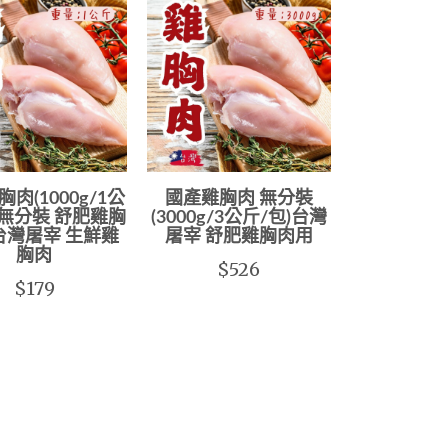
肉(1000g/1公
國產雞胸肉 無分裝
 無分裝 舒肥雞胸
(3000g/3公斤/包)台灣
台灣屠宰 生鮮雞
屠宰 舒肥雞胸肉用
胸肉
$526
$179