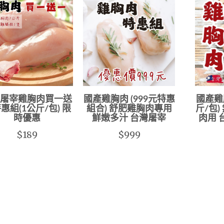
屠宰雞胸肉買一送
國產雞胸肉 (999元特惠
國產雞胸
惠組(1公斤/包) 限
組合) 舒肥雞胸肉專用
斤/包)
時優惠
鮮嫩多汁 台灣屠宰
肉用 
$189
$999