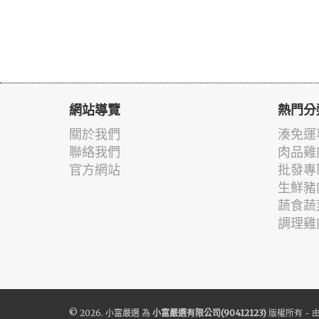
網站導覽
熱門分
關於我們
湊免運
聯絡我們
肉品雞
官方網站
批發專
生鮮豬
蔬食蔬
調理雞
© 2026.
小富嚴選
為
小富嚴選有限公司(90412123)
版權所有 - 