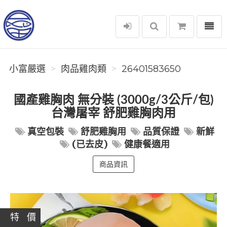
選單
小富嚴選
小富嚴選
肉品雞肉類
26401583650
國產雞胸肉 無分裝 (3000g/3公斤/包)
台灣屠宰 舒肥雞胸肉用
真空包裝
舒肥雞胸用
品質保證
新鮮
(已去皮)
健康餐適用
商品資訊
特 價