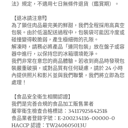
法》規定，不適用七日無條件退貨（鑑賞期）。
【退冰請注意!!】
為了鎖住肉品最完美的鮮甜，我們全程採用高真空
包裝。由於低溫配送過程中，包裝袋可能因冷度或
碰撞變得較脆弱，產生極細微的孔隙。
解凍時，請務必將產品「連同包裝」放在盤子或容
器中進行，以保持您的冰箱環境乾淨。
我們非常在意您的商品體驗。若收到商品時發現包
裝嚴重破損，或對品質有任何疑慮，請於 24 小時
內提供照片和影片並與我們聯繫，我們將立即為您
處理！
【食品安全衛生相關認證】
我們是完善合規的食品加工販售業者
屠宰衛生檢查合格標誌：34117925842518
食品業者登錄字號：E-200234116-00000-0
HACCP 認證：TW240605013U