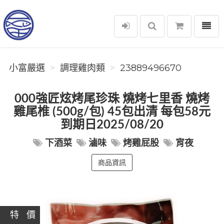
選單
小富嚴選
小富嚴選
調理雞肉類
23889496670
000強匠炫烤尾珍珠 燒烤七里香 燒烤
雞尾椎 (500g/包) 45包出清 每包58元
到期日2025/08/20
下酒菜
滷味
烤雞屁股
宵夜
商品資訊
特 價