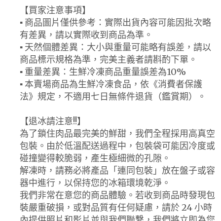
【買家注意事項】
▪ 商品圖片僅供參考：實際出貨內容可能因批次略
有差異，請以實際收到商品為準。
▪ 天然個體差異：大小與重量可能略有誤差，請以
商品標示規格為準，完美主義者請斟酌下單。
▪ 重量差異：生鮮冷凍商品重量誤差為10%
▪ 本賣場商品為生鮮冷凍食品，依《消費者保護
法》規定，不適用七日無條件退貨（鑑賞期）。
【退冰請注意!!】
為了鎖住肉品最完美的鮮甜，我們全程採用高真空
包裝。由於低溫配送過程中，包裝袋可能因冷度或
碰撞變得較脆弱，產生極細微的孔隙。
解凍時，請務必將產品「連同包裝」放在盤子或容
器中進行，以保持您的冰箱環境乾淨。
我們非常在意您的商品體驗。若收到商品時發現包
裝嚴重破損，或對品質有任何疑慮，請於 24 小時
內提供照片和影片並與我們聯繫，我們將立即為您