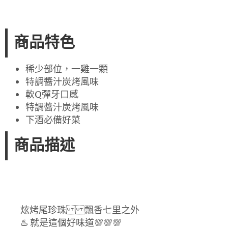
商品特色
稀少部位，一雞一顆
特調醬汁炭烤風味
軟Q彈牙口感
特調醬汁炭烤風味
下酒必備好菜
商品描述
炫烤尾珍珠 飄香七里之外
♨️ 就是這個好味道💯💯💯