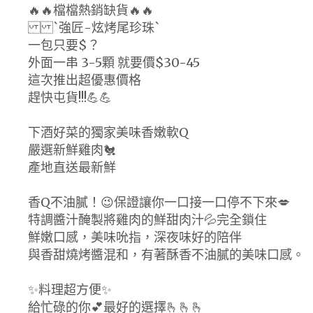
🔥🔥檔檔熱銷缺貨🔥🔥
`強匠-炫烤尾珍珠`
一包只要$？
外面一串 3-5顆 就要價$30-45
這次推出超優惠價格
趕快屯貨!!!💪💪
下酒好菜的獨家美味香嫩軟Q
嚴選新鮮雞肉🐔
產地直送最新鮮
香Q不油膩！😉保證讓你一口接一口停不下來💋
特調醬汁醃製將雞肉的鮮甜肉汁💦完全鎖住
鮮嫩口感，美味吮指，深夜味好的陪伴
與香甜燒烤醬混和，有著酥香不油膩的美味口感。
✨料理超方便✨
給忙碌的你💕最好的選擇🫰🫰🫰