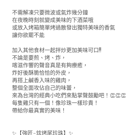
不需解凍只要微波或氣炸幾分鐘
在夜晚時刻就變成美味的下酒菜哦
或放入烤箱簡單烤過散發出獨特美味的香氣
讓你欲罷不能
加入其他食材一起拌炒更加美味可口!!
不論是要煎、烤、炸，
喀滋作響的聲音真是有夠療癒，
炸好後酥脆恰恰的外皮，
再搭上鹹香入味的雞肉，
整個全面攻佔自己的味蕾，
來為台灣的經典小吃們來點掌聲鼓勵吧！👏👏👏
每隻雞只有一個！像珍珠一樣珍貴！
帶給你最真實的美味！
✨【強匠-炫烤尾珍珠】✨