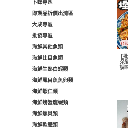
卜蜂專區
即期品折價出清區
大成專區
批發專區
海鮮其他魚類
【批
海鮮比目魚類
朵
調味
海鮮生熟白蝦類
海鮮虱目魚魚卵類
海鮮蝦仁類
海鮮螃蟹龍蝦類
海鮮螺貝類
海鮮軟體類