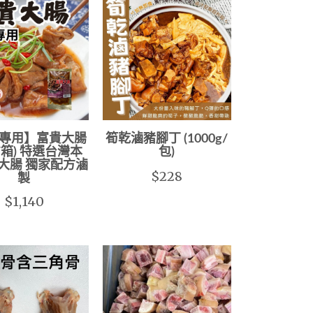
專用】富貴大腸
筍乾滷豬腳丁 (1000g/
包/箱) 特選台灣本
包)
大腸 獨家配方滷
$228
製
$1,140