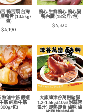
舌 鴨舌頭 台灣
鴨心 生鮮鴨心 鴨心臟
產鴨舌 (13.5kg/
鴨內臟 (18公斤/包)
包)
$4,320
$4,190
 熟滷牛筋 嚴選
大廠牌津谷萬巒豬腳
牛筋 純重牛筋
1.2-1.5kg±10%(附蒜蓉
(300g/包)
醬汁) 即熱即食 滷味 滷