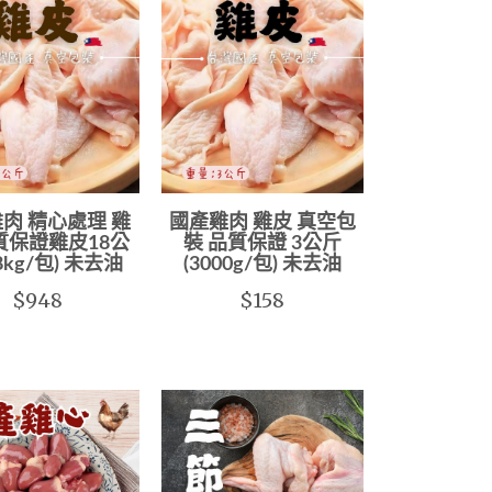
肉 精心處理 雞
國產雞肉 雞皮 真空包
質保證雞皮18公
裝 品質保證 3公斤
18kg/包) 未去油
(3000g/包) 未去油
$948
$158