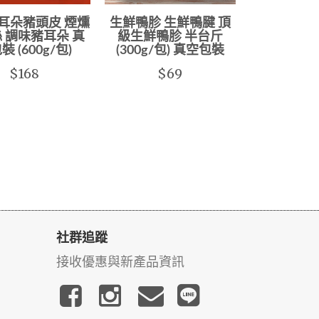
耳朵豬頭皮 煙燻
生鮮鴨胗 生鮮鴨腱 頂
 調味豬耳朵 真
級生鮮鴨胗 半台斤
裝 (600g/包)
(300g/包) 真空包裝
$168
$69
社群追蹤
接收優惠與新產品資訊