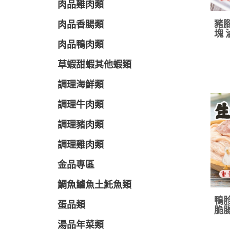
肉品雞肉類
豬腳
肉品香腸類
塊 
肉品鴨肉類
草蝦甜蝦其他蝦類
調理海鮮類
調理牛肉類
調理豬肉類
調理雞肉類
金品專區
鯛魚鱸魚土魠魚類
鴨胗
蛋品類
脆腸
湯品年菜類