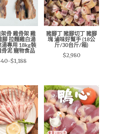
架骨 雞骨架 雞
豬腳丁 豬腳切丁 豬腳
雞腳 拉麵雞白湯
塊 滷味好幫手 (18公
熬湯專用 18kg裝
斤/30台斤/箱)
雞骨泥 寵物食品
$2,980
40-$1,188