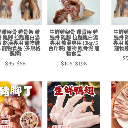
雞架骨 雞骨架 雞
生鮮雞架骨 雞骨架 雞
生鮮雞
 雞腳 拉麵雞白湯
腿骨 雞腳 拉麵雞白湯
腿骨 
 熬湯專用 寵物雞
專用 熬湯專用 (3kg/5
專用 
 寵物食品 (多規格
台斤裝) 寵物 雞骨泥 寵
寵物
選擇)
物食品
$5
$35-$58
$105-$198