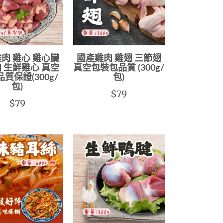
肉 雞心 雞心臟
國產雞肉 雞翅 三節翅
 生鮮雞心 真空
真空包裝包品質 (300g/
品質保證(300g/
包)
包)
$79
$79