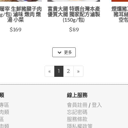
屠宰 生鮮豬腱子肉
富貴大腸 特選台灣本產
煙燻豬
0g/包) 滷味 燉肉 燉
優質大腸 獨家配方滷製
豬耳絲
湯 小菜
(150g/包)
空包
$169
$89
更多
«
1
2
»
類
線上服務
專區
會員註冊
/
登入
肉類
忘記密碼
區
服務條款
肉類
隱私權政策