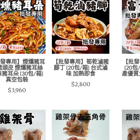
發專用】煙燻豬耳
【批發專用】筍乾滷豬
【批發
豬頭皮 煙燻豬耳絲
腳丁 (20包/箱) 台式滷
(20
豬耳朵 (30包/箱)
味 加熱即食
產優質
真空包裝
$2,800
$3,960