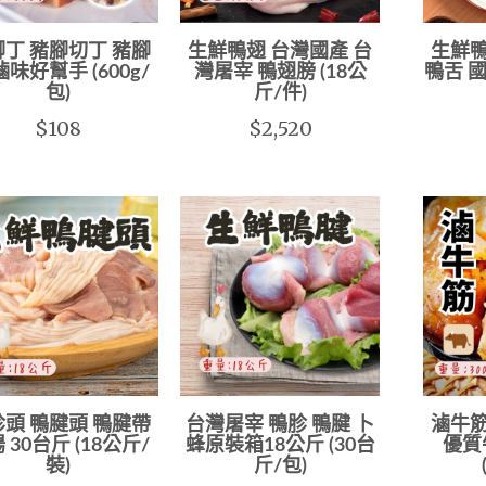
丁 豬腳切丁 豬腳
生鮮鴨翅 台灣國產 台
生鮮鴨
滷味好幫手 (600g/
灣屠宰 鴨翅膀 (18公
鴨舌 國
包)
斤/件)
$108
$2,520
頭 鴨腱頭 鴨腱帶
台灣屠宰 鴨胗 鴨腱 卜
滷牛筋
 30台斤 (18公斤/
蜂原裝箱18公斤 (30台
優質
裝)
斤/包)