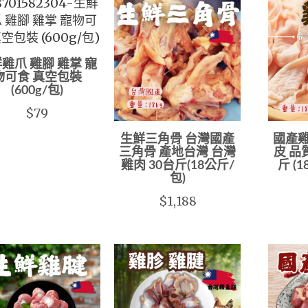
雞爪 雞腳 雞掌 寵
物可食 真空包裝
(600g/包)
$79
生鮮三角骨 台灣國產
國產雞
三角骨 產地台灣 台灣
皮 品
雞肉 30台斤(18公斤/
斤 (
包)
$1,188