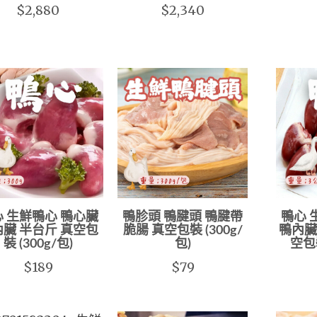
$2,880
$2,340
 生鮮鴨心 鴨心臟
鴨胗頭 鴨腱頭 鴨腱帶
鴨心 
臟 半台斤 真空包
脆腸 真空包裝 (300g/
鴨內臟
裝 (300g/包)
包)
空包裝
$189
$79