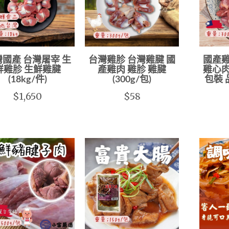
國產 台灣屠宰 生
台灣雞胗 台灣雞腱 國
國產雞
鮮雞胗 生鮮雞腱
產雞肉 雞胗 雞腱
雞心肉
(18kg/件)
(300g/包)
包裝 
$1,650
$58