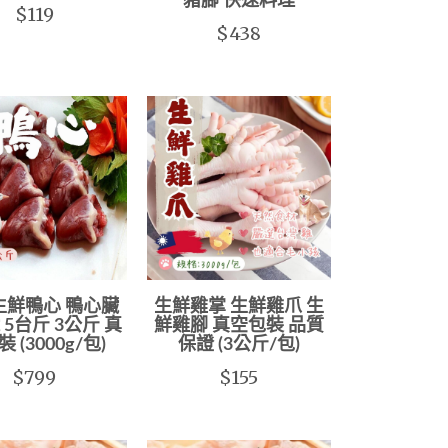
豬腳 快速料理
$119
$438
生鮮鴨心 鴨心臟
生鮮雞掌 生鮮雞爪 生
 5台斤 3公斤 真
鮮雞腳 真空包裝 品質
 (3000g/包)
保證 (3公斤/包)
$799
$155