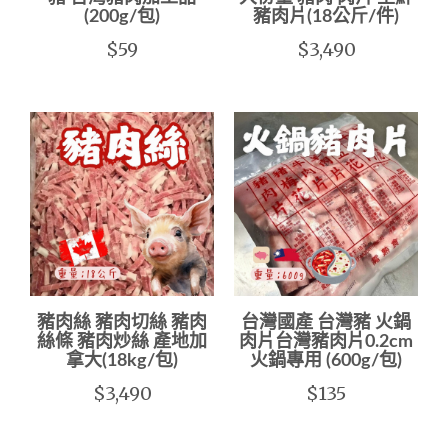
(200g/包)
豬肉片(18公斤/件)
$59
$3,490
豬肉絲 豬肉切絲 豬肉
台灣國產 台灣豬 火鍋
絲條 豬肉炒絲 產地加
肉片台灣豬肉片0.2cm
拿大(18kg/包)
火鍋專用 (600g/包)
$3,490
$135