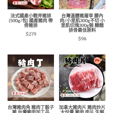
法式國產小戰斧豬排
台灣溫體豬屠宰 腰內
(500g/包) 國產豬肉 帶
肉/小里肌300g不切 小
骨豬排
里肌切塊300g裝 糖醋
排骨最佳原料
$279
$98
台灣豬肉角 豬肉丁骰子
加拿大豬肉片 豬肉炒片
豬 台灣豬肉加工品
大份量 豬肉 肉片 生鮮