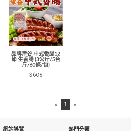
品牌津谷 中式香腸12
節 生香腸 (3公斤/5台
斤/60條/包)
$608
«
1
»
網站導覽
熱門分類