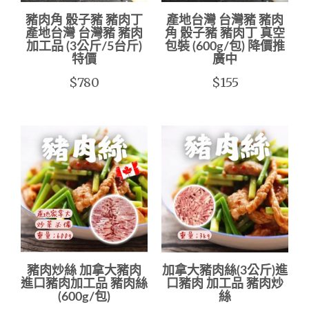
豬肉角 骰子豬 豬肉丁
產地台灣 台灣豬 豬肉
產地台灣 台灣豬 豬肉
角 骰子豬 豬肉丁 真空
加工品 (3公斤/5台斤)
包裝 (600g/包) 降價推
特價
廣中
$780
$155
豬肉炒絲 加拿大豬肉
加拿大豬肉絲(3公斤)進
進口豬肉加工品 豬肉絲
口豬肉 加工品 豬肉炒
(600g/包)
絲