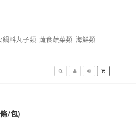
火鍋料丸子類
蔬食蔬菜類
海鮮類
搜尋
條/包)