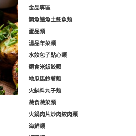
金品專區
鯛魚鱸魚土魠魚類
蛋品類
湯品年菜類
水餃包子點心類
麵食米飯餃類
地瓜馬鈴薯類
火鍋料丸子類
蔬食蔬菜類
火鍋肉片炒肉絞肉類
海鮮類