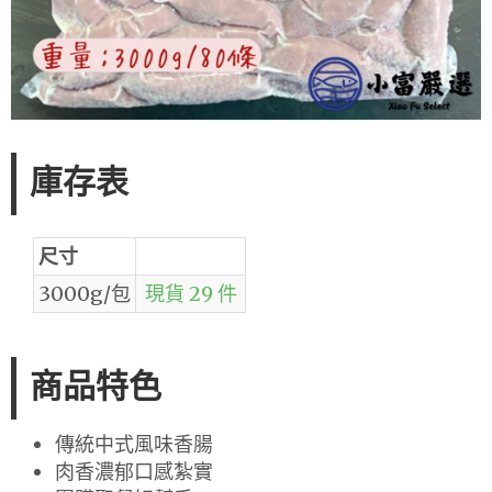
庫存表
尺寸
3000g/包
現貨 29 件
商品特色
傳統中式風味香腸
肉香濃郁口感紮實