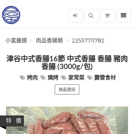
選單
小富嚴選
小富嚴選
肉品香腸類
22557711782
津谷中式香腸16節 中式香腸 香腸 豬肉
香腸 (3000g/包)
烤肉
燒烤
家常菜
露營食材
商品資訊
特 價