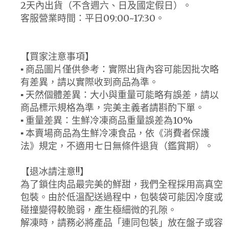
2天內出貨（不含週六、日及國定假日）。
客服營業時間：平日09:00~17:30。
【買家注意事項】
▪ 商品圖片僅供參考：實際出貨內容可能因批次略
有差異，請以實際收到商品為準。
▪ 天然個體差異：大小與重量可能略有誤差，請以
商品標示規格為準，完美主義者請斟酌下單。
▪ 重量差異：生鮮冷凍商品重量誤差為10%
▪ 本賣場商品為生鮮冷凍食品，依《消費者保護
法》規定，不適用七日無條件退貨（鑑賞期）。
【退冰請注意!!】
為了鎖住肉品最完美的鮮甜，我們全程採用高真空
包裝。由於低溫配送過程中，包裝袋可能因冷度或
碰撞變得較脆弱，產生極細微的孔隙。
解凍時，請務必將產品「連同包裝」放在盤子或容