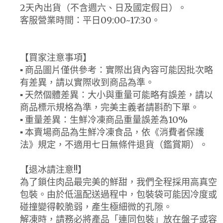
2天內出貨（不含週六、日及國定假日）。
客服營業時間：平日09:00~17:30。
【買家注意事項】
▪ 商品圖片僅供參考：實際出貨內容可能因批次略
有差異，請以實際收到商品為準。
▪ 天然個體差異：大小與重量可能略有誤差，請以
商品標示規格為準，完美主義者請斟酌下單。
▪ 重量差異：生鮮冷凍商品重量誤差為10%
▪ 本賣場商品為生鮮冷凍食品，依《消費者保護
法》規定，不適用七日無條件退貨（鑑賞期）。
【退冰請注意!!】
為了鎖住肉品最完美的鮮甜，我們全程採用高真空
包裝。由於低溫配送過程中，包裝袋可能因冷度或
碰撞變得較脆弱，產生極細微的孔隙。
解凍時，請務必將產品「連同包裝」放在盤子或容