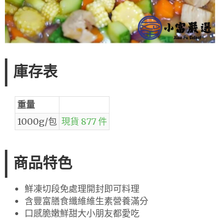
庫存表
重量
1000g/包
現貨 877 件
商品特色
鮮凍切段免處理開封即可料理
含豐富膳食纖維維生素營養滿分
口感脆嫩鮮甜大小朋友都愛吃