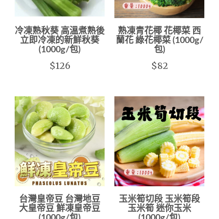
冷凍熟秋葵 高溫煮熟後
熟凍青花椰 花椰菜 西
立即冷凍的新鮮秋葵
蘭花 綠花椰菜 (1000g/
(1000g/包)
包)
$126
$82
台灣皇帝豆 台灣地豆
玉米筍切段 玉米筍段
大皇帝豆 鮮凍皇帝豆
玉米筍 迷你玉米
(1000g/包)
(1000g/包)