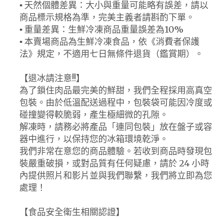
▪ 天然個體差異：大小與重量可能略有誤差，請以
商品標示規格為準，完美主義者請斟酌下單。
▪ 重量差異：生鮮冷凍商品重量誤差為10%
▪ 本賣場商品為生鮮冷凍食品，依《消費者保護
法》規定，不適用七日無條件退貨（鑑賞期）。
【退冰請注意!!】
為了鎖住肉品最完美的鮮甜，我們全程採用高真空
包裝。由於低溫配送過程中，包裝袋可能因冷度或
碰撞變得較脆弱，產生極細微的孔隙。
解凍時，請務必將產品「連同包裝」放在盤子或容
器中進行，以保持您的冰箱環境乾淨。
我們非常在意您的商品體驗。若收到商品時發現包
裝嚴重破損，或對品質有任何疑慮，請於 24 小時
內提供照片和影片並與我們聯繫，我們將立即為您
處理！
【食品安全衛生相關認證】