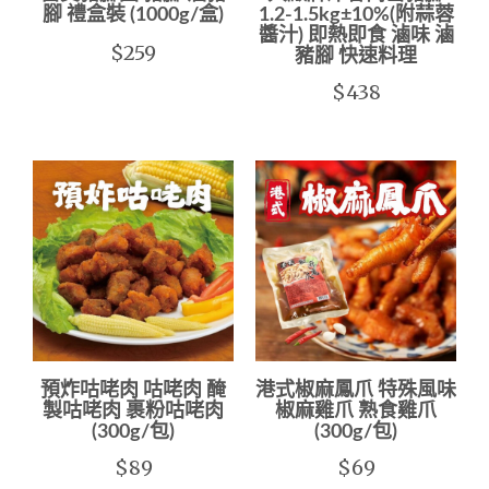
腳 禮盒裝 (1000g/盒)
1.2-1.5kg±10%(附蒜蓉
醬汁) 即熱即食 滷味 滷
$259
豬腳 快速料理
$438
預炸咕咾肉 咕咾肉 醃
港式椒麻鳳爪 特殊風味
製咕咾肉 裹粉咕咾肉
椒麻雞爪 熟食雞爪
(300g/包)
(300g/包)
$89
$69