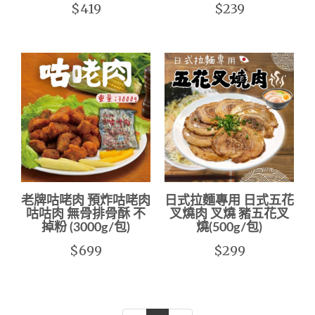
$419
$239
老牌咕咾肉 預炸咕咾肉
日式拉麵專用 日式五花
咕咕肉 無骨排骨酥 不
叉燒肉 叉燒 豬五花叉
掉粉 (3000g/包)
燒(500g/包)
$699
$299