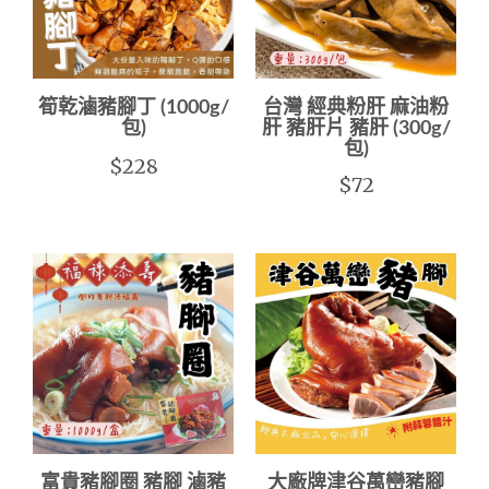
筍乾滷豬腳丁 (1000g/
台灣 經典粉肝 麻油粉
包)
肝 豬肝片 豬肝 (300g/
包)
$228
$72
富貴豬腳圈 豬腳 滷豬
大廠牌津谷萬巒豬腳