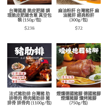
台灣國產 脆皮肥腸 調
麻油粉肝 台灣豬肝 麻
理脆皮肥腸含蔥 真空包
油豬肝 經典粉肝
裝 (150g/包)
(300g/包)
$238
$72
法式豬肋排 台灣豬 肋
煙燻德國豬腳 德國豬腳
排帶肉 帶肉豬肋排 豬
煙燻豬腳 燻烤豬腳
排骨 排骨肉 (1100g/包)
(750g/包)