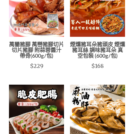
萬鑾豬腳 萬巒豬腳切片
煙燻豬耳朵豬頭皮 煙燻
切片豬腳 附蒜蓉醬汁
豬耳絲 調味豬耳朵 真
帶骨(600g/包)
空包裝 (600g/包)
$229
$168