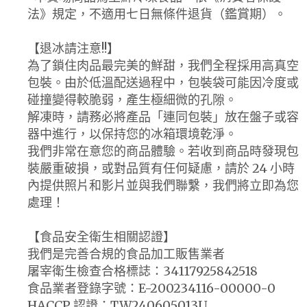
法》規定，不適用七日無條件退貨（鑑賞期）。
【退冰請注意!!】
為了鎖住肉品最完美的鮮甜，我們全程採用高真空
包裝。由於低溫配送過程中，包裝袋可能因冷度或
碰撞變得較脆弱，產生極細微的孔隙。
解凍時，請務必將產品「連同包裝」放在盤子或容
器中進行，以保持您的冰箱環境乾淨。
我們非常在意您的商品體驗。若收到商品時發現包
裝嚴重破損，或對品質有任何疑慮，請於 24 小時
內提供照片和影片並與我們聯繫，我們將立即為您
處理！
【食品安全衛生相關認證】
我們是完善合規的食品加工販售業者
屠宰衛生檢查合格標誌：34117925842518
食品業者登錄字號：E-200234116-00000-0
HACCP 認證：TW240605013U