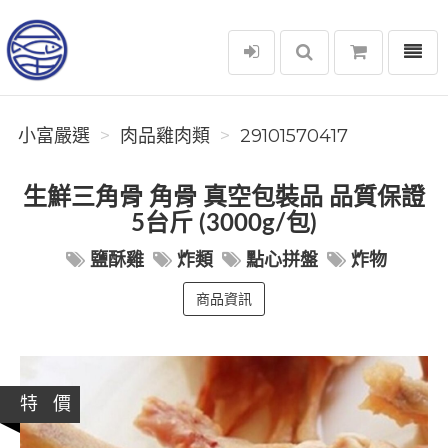
選單
小富嚴選
小富嚴選
肉品雞肉類
29101570417
生鮮三角骨 角骨 真空包裝品 品質保證
5台斤 (3000g/包)
鹽酥雞
炸類
點心拼盤
炸物
商品資訊
特 價