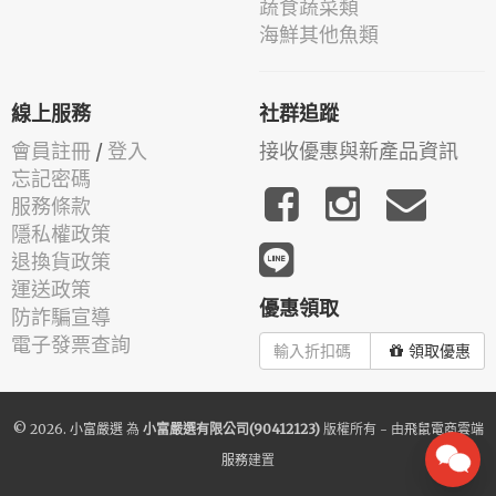
蔬食蔬菜類
海鮮其他魚類
線上服務
社群追蹤
會員註冊
/
登入
接收優惠與新產品資訊
忘記密碼
服務條款
隱私權政策
退換貨政策
運送政策
優惠領取
防詐騙宣導
電子發票查詢
領取優惠
© 2026.
小富嚴選
為
小富嚴選有限公司(90412123)
版權所有 - 由
飛鼠電商雲端
服務
建置