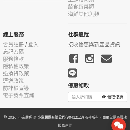
蔬食蔬菜類
海鮮其他魚類
線上服務
社群追蹤
會員註冊
/
登入
接收優惠與新產品資訊
忘記密碼
服務條款
隱私權政策
退換貨政策
運送政策
優惠領取
防詐騙宣導
電子發票查詢
領取優惠
© 2026.
小富嚴選
為
小富嚴選有限公司(90412123)
版權所有 - 由
飛鼠電商雲端
服務
建置