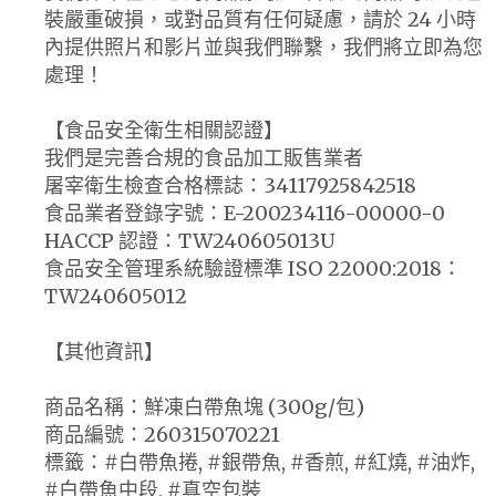
裝嚴重破損，或對品質有任何疑慮，請於 24 小時
內提供照片和影片並與我們聯繫，我們將立即為您
處理！
【食品安全衛生相關認證】
我們是完善合規的食品加工販售業者
屠宰衛生檢查合格標誌：34117925842518
食品業者登錄字號：E-200234116-00000-0
HACCP 認證：TW240605013U
食品安全管理系統驗證標準 ISO 22000:2018：
TW240605012
【其他資訊】
商品名稱：鮮凍白帶魚塊 (300g/包)
商品編號：260315070221
標籤：#白帶魚捲, #銀帶魚, #香煎, #紅燒, #油炸,
#白帶魚中段, #真空包裝