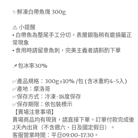
✨鮮凍白帶魚塊 300g
⚠️ 小提醒
▪ 白帶魚為整尾手工分切，表層銀脂稍有磨損屬正
常現象
▪ 食用時請留意魚刺，完美主義者請斟酌下單
📌包冰率30%
✅產品規格：300g±10% /包 (含冰重約4-5入)
✅產地：摩洛哥
✅保存方式：冷凍-18度保存
✅保存期限：依包裝標示
【賣場注意事項】
賣場商品均有現貨，請直接下單。訂單付款完成後
2天內出貨（不含週六、日及國定假日）。
客服營業時間：平日09:00~17:30。