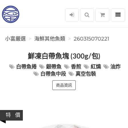
選單
小富嚴選
小富嚴選
海鮮其他魚類
260315070221
鮮凍白帶魚塊 (300g/包)
白帶魚捲
銀帶魚
香煎
紅燒
油炸
白帶魚中段
真空包裝
商品資訊
特 價