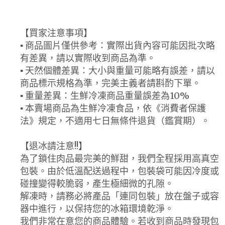
【買家注意事項】
▪ 商品圖片僅供參考：實際出貨內容可能因批次略
有差異，請以實際收到商品為準。
▪ 天然個體差異：大小與重量可能略有誤差，請以
商品標示規格為準，完美主義者請斟酌下單。
▪ 重量差異：生鮮冷凍商品重量誤差為10%
▪ 本賣場商品為生鮮冷凍食品，依《消費者保護
法》規定，不適用七日無條件退貨（鑑賞期）。
【退冰請注意!!】
為了鎖住肉品最完美的鮮甜，我們全程採用高真空
包裝。由於低溫配送過程中，包裝袋可能因冷度或
碰撞變得較脆弱，產生極細微的孔隙。
解凍時，請務必將產品「連同包裝」放在盤子或容
器中進行，以保持您的冰箱環境乾淨。
我們非常在意您的商品體驗。若收到商品時發現包