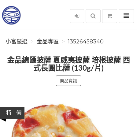
選單
小富嚴選
小富嚴選
金品專區
13526458340
金品總匯披薩 夏威夷披薩 培根披薩 西
式長圓比薩 (130g/片)
商品資訊
特 價