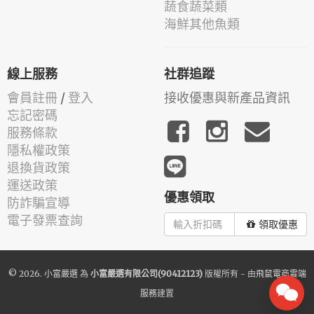
蔬食蔬菜類
海鮮其他魚類
線上服務
社群追蹤
會員註冊
/
登入
接收優惠與新產品資訊
忘記密碼
服務條款
隱私權政策
退換貨政策
運送政策
優惠領取
防詐騙宣導
電子發票查詢
領取優惠
© 2026.
小富嚴選
為
小富嚴選有限公司(90412123)
版權所有 - 由
飛鼠電商雲端
服務
建置