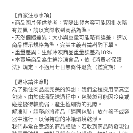
【買家注意事項】
▪ 商品圖片僅供參考：實際出貨內容可能因批次略
有差異，請以實際收到商品為準。
▪ 天然個體差異：大小與重量可能略有誤差，請以
商品標示規格為準，完美主義者請斟酌下單。
▪ 重量差異：生鮮冷凍商品重量誤差為10%
▪ 本賣場商品為生鮮冷凍食品，依《消費者保護
法》規定，不適用七日無條件退貨（鑑賞期）。
【退冰請注意!!】
為了鎖住肉品最完美的鮮甜，我們全程採用高真空
包裝。由於低溫配送過程中，包裝袋可能因冷度或
碰撞變得較脆弱，產生極細微的孔隙。
解凍時，請務必將產品「連同包裝」放在盤子或容
器中進行，以保持您的冰箱環境乾淨。
我們非常在意您的商品體驗。若收到商品時發現包