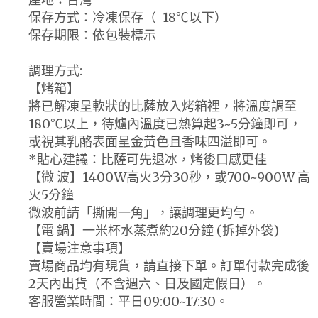
保存方式：冷凍保存（-18℃以下）
保存期限：依包裝標示
調理方式:
【烤箱】
將已解凍呈軟狀的比薩放入烤箱裡，將溫度調至
180℃以上，待爐內溫度已熱算起3~5分鐘即可，
或視其乳酪表面呈金黃色且香味四溢即可。
*貼心建議：比薩可先退冰，烤後口感更佳
【微 波】1400W高火3分30秒，或700~900W 高
火5分鐘
微波前請「撕開一角」，讓調理更均勻。
【電 鍋】一米杯水蒸煮約20分鐘 (拆掉外袋)
【賣場注意事項】
賣場商品均有現貨，請直接下單。訂單付款完成後
2天內出貨（不含週六、日及國定假日）。
客服營業時間：平日09:00~17:30。