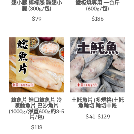
翅小腿 棒棒腿 雞翅小
鐵板燒專用 一台斤
腿 (300g/包)
(600g/包)
$79
$188
鯰魚片 進口鯰魚片 冷
土魠魚片 (多規格)土魠
凍鯰魚片 巴沙魚片
魚輪切 輪切中段
(1000g/淨重600g約3-5
$41-$129
片/包)
$118