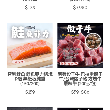
$129
$3,980
智利鮭魚 鮭魚菲力切塊
南美骰子牛 巴拉圭骰子
P級 無紙板純重
牛/台灣骰子豬 方塊牛
(150/200)
原味牛 (200g/包)
$159
$59-$86