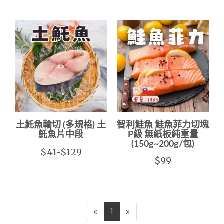
土魠魚輪切 (多規格) 土
智利鮭魚 鮭魚菲力切塊
魠魚片中段
P級 無紙板純重量
(150g~200g/包)
$41-$129
$99
«
1
»