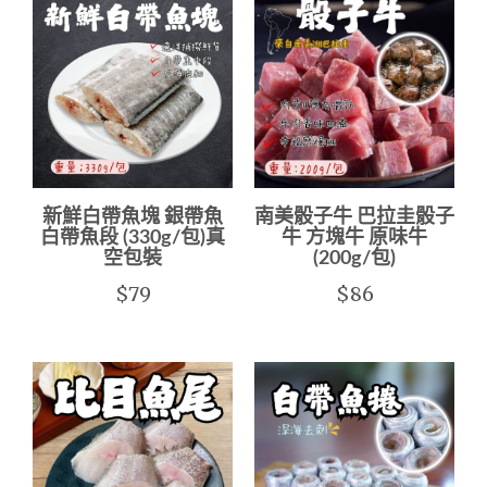
新鮮白帶魚塊 銀帶魚
南美骰子牛 巴拉圭骰子
白帶魚段 (330g/包)真
牛 方塊牛 原味牛
空包裝
(200g/包)
$79
$86