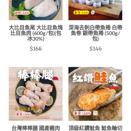
大比目魚尾 大比目魚塊
深海去刺白帶魚捲 白帶
比目魚肉 (600g/包)(包
魚卷 銀帶魚捲 (500g/
冰30%)
包)
$168
$146
台灣棒棒腿 國產雞肉
頂級紅鑽鮭魚 鮭魚輪切