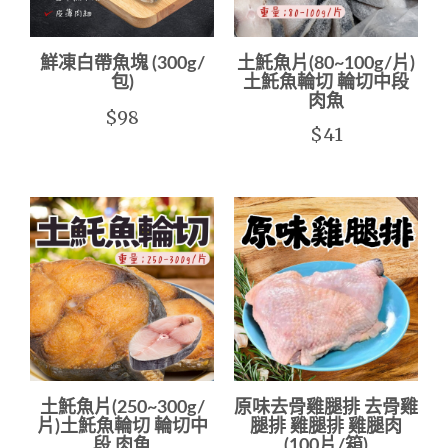
鮮凍白帶魚塊 (300g/
土魠魚片(80~100g/片)
包)
土魠魚輪切 輪切中段
肉魚
$98
$41
土魠魚片(250~300g/
原味去骨雞腿排 去骨雞
片)土魠魚輪切 輪切中
腿排 雞腿排 雞腿肉
段 肉魚
(100片/箱)