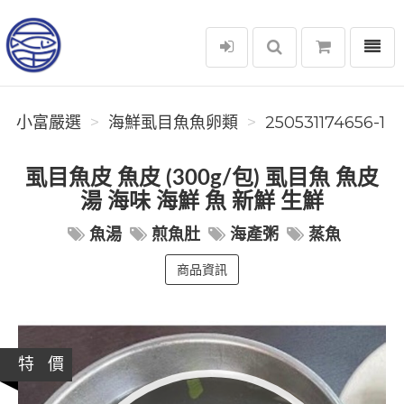
選單
小富嚴選
小富嚴選
海鮮虱目魚魚卵類
250531174656-1
虱目魚皮 魚皮 (300g/包) 虱目魚 魚皮
湯 海味 海鮮 魚 新鮮 生鮮
魚湯
煎魚肚
海產粥
蒸魚
商品資訊
特 價