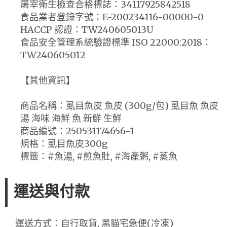
屠宰衛生檢查合格標誌：34117925842518
食品業者登錄字號：E-200234116-00000-0
HACCP 認證：TW240605013U
食品安全管理系統驗證標準 ISO 22000:2018：
TW240605012
【其他資訊】
商品名稱：虱目魚皮 魚皮 (300g/包) 虱目魚 魚皮
湯 海味 海鮮 魚 新鮮 生鮮
商品編號：250531174656-1
規格：虱目魚皮300g
標籤：#魚湯, #煎魚肚, #海產粥, #蒸魚
運送與付款
運送方式：自行取貨, 黑貓宅急便(冷凍)