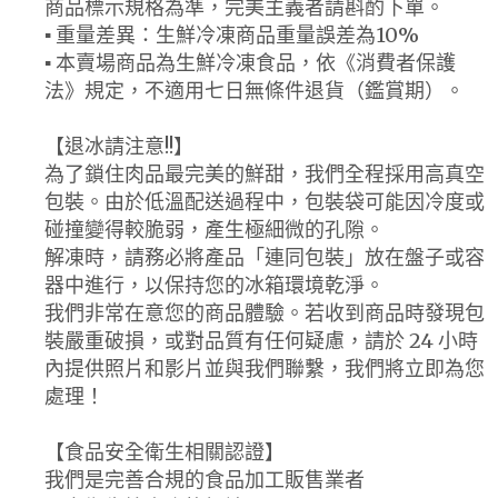
商品標示規格為準，完美主義者請斟酌下單。
▪ 重量差異：生鮮冷凍商品重量誤差為10%
▪ 本賣場商品為生鮮冷凍食品，依《消費者保護
法》規定，不適用七日無條件退貨（鑑賞期）。
【退冰請注意!!】
為了鎖住肉品最完美的鮮甜，我們全程採用高真空
包裝。由於低溫配送過程中，包裝袋可能因冷度或
碰撞變得較脆弱，產生極細微的孔隙。
解凍時，請務必將產品「連同包裝」放在盤子或容
器中進行，以保持您的冰箱環境乾淨。
我們非常在意您的商品體驗。若收到商品時發現包
裝嚴重破損，或對品質有任何疑慮，請於 24 小時
內提供照片和影片並與我們聯繫，我們將立即為您
處理！
【食品安全衛生相關認證】
我們是完善合規的食品加工販售業者