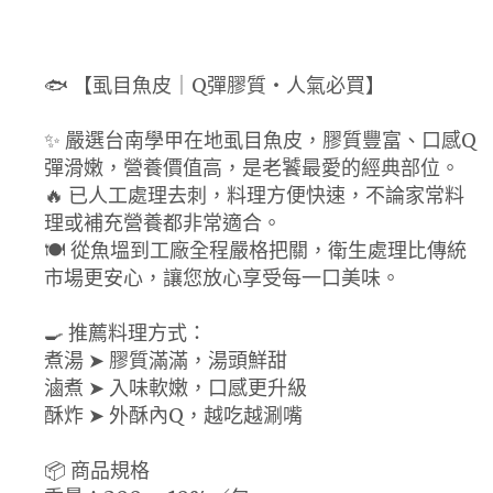
🐟 【虱目魚皮｜Q彈膠質・人氣必買】
✨ 嚴選台南學甲在地虱目魚皮，膠質豐富、口感Q
彈滑嫩，營養價值高，是老饕最愛的經典部位。
🔥 已人工處理去刺，料理方便快速，不論家常料
理或補充營養都非常適合。
🍽️ 從魚塭到工廠全程嚴格把關，衛生處理比傳統
市場更安心，讓您放心享受每一口美味。
🍳 推薦料理方式：
煮湯 ➤ 膠質滿滿，湯頭鮮甜
滷煮 ➤ 入味軟嫩，口感更升級
酥炸 ➤ 外酥內Q，越吃越涮嘴
📦 商品規格