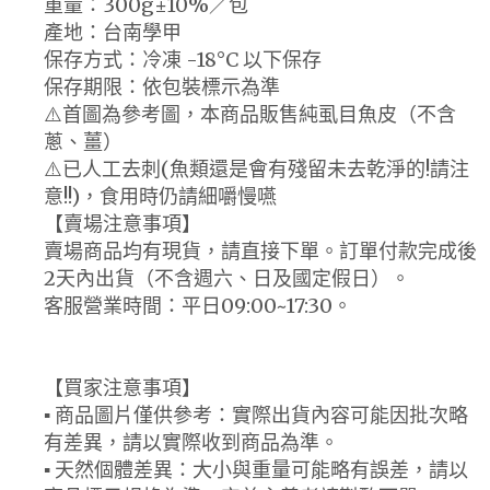
重量：300g±10%／包
產地：台南學甲
保存方式：冷凍 -18°C 以下保存
保存期限：依包裝標示為準
⚠️首圖為參考圖，本商品販售純虱目魚皮（不含
蔥、薑）
⚠️已人工去刺(魚類還是會有殘留未去乾淨的!請注
意!!)，食用時仍請細嚼慢嚥
【賣場注意事項】
賣場商品均有現貨，請直接下單。訂單付款完成後
2天內出貨（不含週六、日及國定假日）。
客服營業時間：平日09:00~17:30。
【買家注意事項】
▪ 商品圖片僅供參考：實際出貨內容可能因批次略
有差異，請以實際收到商品為準。
▪ 天然個體差異：大小與重量可能略有誤差，請以