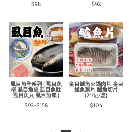
$98
$92
虱目魚全系列 ( 虱目魚
金目鱸魚火鍋肉片 金目
柳 虱目魚皮 虱目魚肚
鱸魚涮片 鱸魚切片
虱目魚丸 虱目魚嶺 )
(210g/盒)
$92-$158
$104