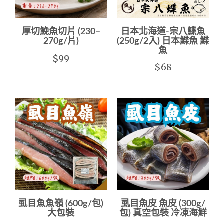
厚切鮸魚切片 (230–
日本北海道-宗八鰈魚
270g/片)
(250g/2入) 日本鰈魚 鰈
魚
$99
$68
虱目魚魚嶺 (600g/包)
虱目魚皮 魚皮 (300g/
大包裝
包) 真空包裝 冷凍海鮮