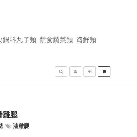
火鍋料丸子類
蔬食蔬菜類
海鮮類
搜尋
骨雞腿
腿
滷雞腿