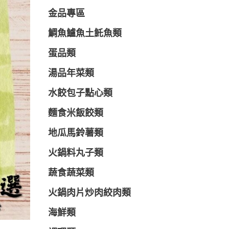
金品專區
鯛魚鱸魚土魠魚類
蛋品類
湯品年菜類
水餃包子點心類
麵食米飯餃類
地瓜馬鈴薯類
火鍋料丸子類
蔬食蔬菜類
火鍋肉片炒肉絞肉類
海鮮類