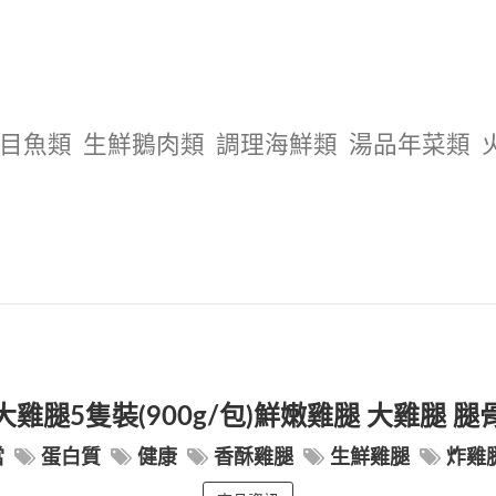
目魚類
生鮮鵝肉類
調理海鮮類
湯品年菜類
大雞腿5隻裝(900g/包)鮮嫩雞腿 大雞腿 腿
當
蛋白質
健康
香酥雞腿
生鮮雞腿
炸雞