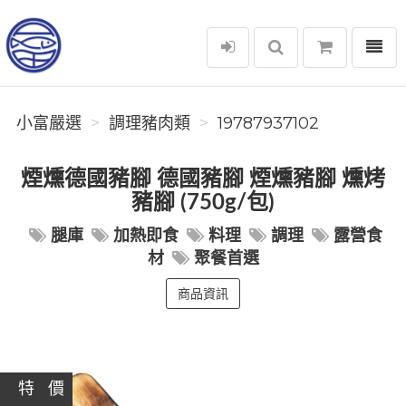
選單
小富嚴選
小富嚴選
調理豬肉類
19787937102
煙燻德國豬腳 德國豬腳 煙燻豬腳 燻烤
豬腳 (750g/包)
腿庫
加熱即食
料理
調理
露營食
材
聚餐首選
商品資訊
特 價