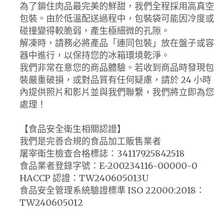
為了鎖住肉品最完美的鮮甜，我們全程採用高真空
包裝。由於低溫配送過程中，包裝袋可能因冷度或
碰撞變得較脆弱，產生極細微的孔隙。
解凍時，請務必將產品「連同包裝」放在盤子或容
器中進行，以保持您的冰箱環境乾淨。
我們非常在意您的商品體驗。若收到商品時發現包
裝嚴重破損，或對品質有任何疑慮，請於 24 小時
內提供照片和影片並與我們聯繫，我們將立即為您
處理！
【食品安全衛生相關認證】
我們是完善合規的食品加工販售業者
屠宰衛生檢查合格標誌：34117925842518
食品業者登錄字號：E-200234116-00000-0
HACCP 認證：TW240605013U
食品安全管理系統驗證標準 ISO 22000:2018：
TW240605012