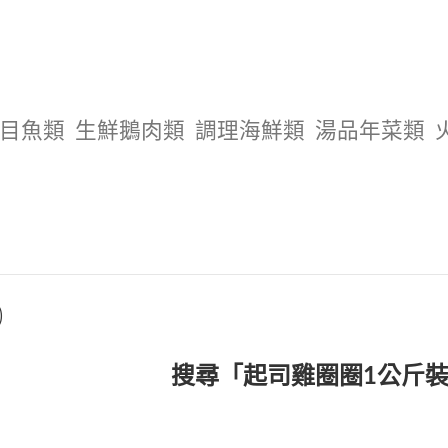
目魚類
生鮮鵝肉類
調理海鮮類
湯品年菜類
)
搜尋「起司雞圈圈1公斤