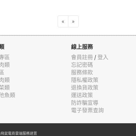
«
»
類
線上服務
專區
會員註冊
/
登入
肉類
忘記密碼
區
服務條款
肉類
隱私權政策
菜類
退換貨政策
他魚類
運送政策
防詐騙宣導
電子發票查詢
由
飛鼠電商雲端服務
建置