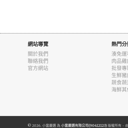
網站導覽
熱門分
關於我們
湊免運
聯絡我們
肉品雞
官方網站
批發專
生鮮豬
蔬食蔬
海鮮其
© 2026.
小富嚴選
為
小富嚴選有限公司(90412123)
版權所有 - 