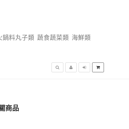
火鍋料丸子類
蔬食蔬菜類
海鮮類
搜尋
關商品