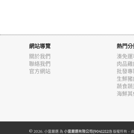
網站導覽
熱門分
關於我們
湊免運
聯絡我們
肉品雞
官方網站
批發專
生鮮豬
蔬食蔬
海鮮其
© 2026.
小富嚴選
為
小富嚴選有限公司(90412123)
版權所有 - 