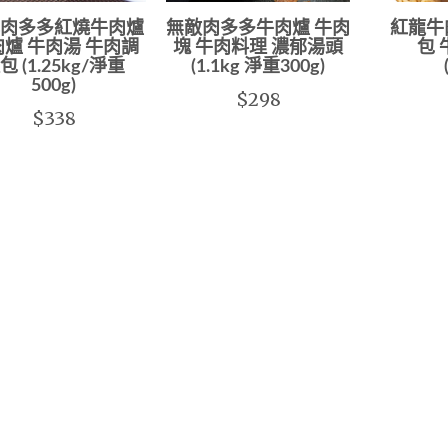
肉多多紅燒牛肉爐
無敵肉多多牛肉爐 牛肉
紅龍牛
爐 牛肉湯 牛肉調
塊 牛肉料理 濃郁湯頭
包
包 (1.25kg/淨重
(1.1kg 淨重300g)
500g)
$298
$338