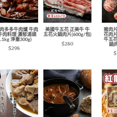
肉多多牛肉爐 牛肉
美國牛五花 正美牛 牛
豬肉片
牛肉料理 濃郁湯頭
五花火鍋肉片(600g/包)
花肉片
1.1kg 淨重300g)
牛五花
$280
鍋肉
$298
$