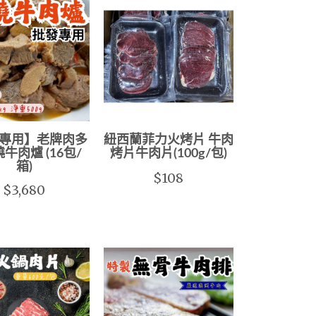
專用】老牌肉多
紐西蘭菲力火烤片 牛肉
牛肉爐 (16包/
烤片牛肉片(100g/包)
箱)
$108
$3,680