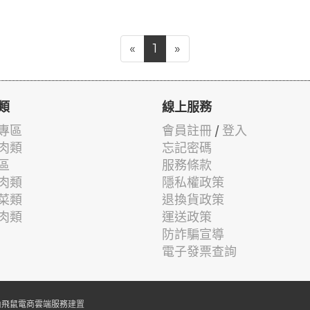
«
1
»
類
線上服務
專區
會員註冊
/
登入
肉類
忘記密碼
區
服務條款
肉類
隱私權政策
菜類
退換貨政策
肉類
運送政策
防詐騙宣導
電子發票查詢
由
飛鼠電商雲端服務
建置