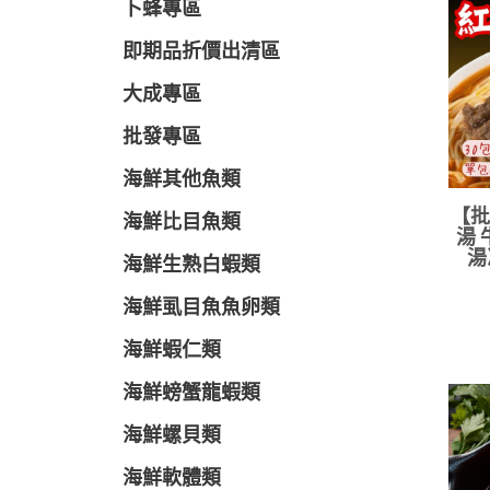
卜蜂專區
即期品折價出清區
大成專區
批發專區
海鮮其他魚類
【批
海鮮比目魚類
湯 
湯
海鮮生熟白蝦類
海鮮虱目魚魚卵類
海鮮蝦仁類
海鮮螃蟹龍蝦類
海鮮螺貝類
海鮮軟體類