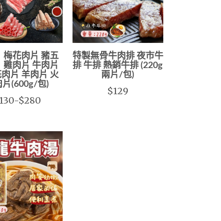
 梅花肉片 豬五
特製無骨牛肉排 夜市牛
 雞肉片 牛肉片
排 牛排 熱銷牛排 (220g
肉片 羊肉片 火
兩片/包)
片(600g/包)
$129
130-$280