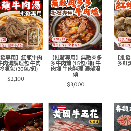
發專用】紅龍牛肉
【批發專用】無敵肉多
【批發
牛肉湯調理包 牛肉
多牛肉爐 (15包/箱) 牛
多紅燒
冷凍包 (30包/箱)
肉塊 牛肉料理 濃郁湯
頭
$2,100
$3,000