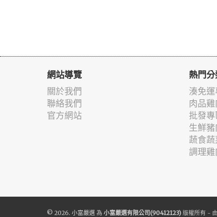
網站導覽
熱門分
關於我們
湊免運
聯絡我們
肉品雞
官方網站
批發專
生鮮豬
蔬食蔬
調理雞
© 2026.
小富嚴選
為
小富嚴選有限公司(90412123)
版權所有 - 