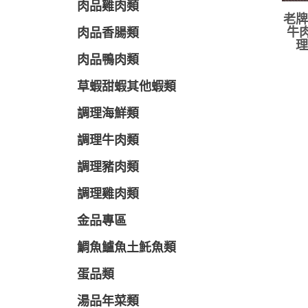
肉品雞肉類
老牌
牛肉
肉品香腸類
理
肉品鴨肉類
草蝦甜蝦其他蝦類
調理海鮮類
調理牛肉類
調理豬肉類
調理雞肉類
金品專區
鯛魚鱸魚土魠魚類
蛋品類
湯品年菜類