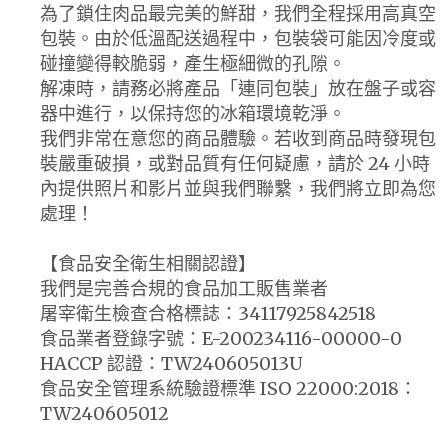
為了鎖住肉品最完美的鮮甜，我們全程採用高真空
包裝。由於低溫配送過程中，包裝袋可能因冷度或
碰撞變得較脆弱，產生極細微的孔隙。
解凍時，請務必將產品「連同包裝」放在盤子或容
器中進行，以保持您的冰箱環境乾淨。
我們非常在意您的商品體驗。若收到商品時發現包
裝嚴重破損，或對品質有任何疑慮，請於 24 小時
內提供照片和影片並與我們聯繫，我們將立即為您
處理！
【食品安全衛生相關認證】
我們是完善合規的食品加工販售業者
屠宰衛生檢查合格標誌：34117925842518
食品業者登錄字號：E-200234116-00000-0
HACCP 認證：TW240605013U
食品安全管理系統驗證標準 ISO 22000:2018：
TW240605012