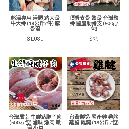
熬湯專用 湯頭 豬大骨
頂級支骨 髕骨 台灣勒
牛大骨 (18公斤/件) 豚
骨 國產肋骨支 (600g/
骨湯
包)
$1,080
$99
台灣屠宰 生鮮豬腱子肉
台灣製造 國產雞 雞胗
(500g/包) 滷味 燉肉 燉
雞腱 雞鍵 (18公斤/包)
湯 小菜