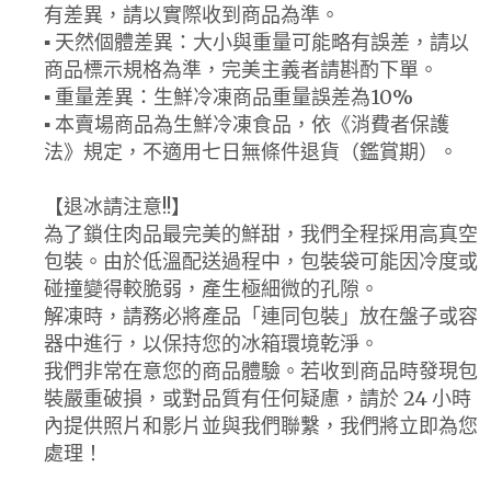
有差異，請以實際收到商品為準。
▪ 天然個體差異：大小與重量可能略有誤差，請以
商品標示規格為準，完美主義者請斟酌下單。
▪ 重量差異：生鮮冷凍商品重量誤差為10%
▪ 本賣場商品為生鮮冷凍食品，依《消費者保護
法》規定，不適用七日無條件退貨（鑑賞期）。
【退冰請注意!!】
為了鎖住肉品最完美的鮮甜，我們全程採用高真空
包裝。由於低溫配送過程中，包裝袋可能因冷度或
碰撞變得較脆弱，產生極細微的孔隙。
解凍時，請務必將產品「連同包裝」放在盤子或容
器中進行，以保持您的冰箱環境乾淨。
我們非常在意您的商品體驗。若收到商品時發現包
裝嚴重破損，或對品質有任何疑慮，請於 24 小時
內提供照片和影片並與我們聯繫，我們將立即為您
處理！