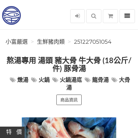
選單
小富嚴選
小富嚴選
生鮮豬肉類
251227051054
熬湯專用 湯頭 豬大骨 牛大骨 (18公斤/
件) 豚骨湯
燉湯
火鍋
火鍋湯底
龍骨湯
大骨
湯
商品資訊
特 價