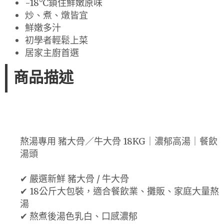
-18°C鎖住鮮嫩原味
炒、煮、燉皆宜
鮮嫩多汁
初學者輕鬆上菜
居家主廚首選
商品描述
熬湯專用 豬大骨／牛大骨 18KG｜濃郁高湯｜餐飲
湯頭
✔ 嚴選新鮮 豬大骨 / 牛大骨
✔ 18公斤大包裝，適合餐飲業、攤販、家庭大量熬
湯
✔ 熬煮後湯色乳白、口感濃郁