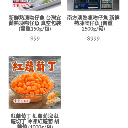
新鮮熟凍吻仔魚 台灣宜
南方澳熟凍吻仔魚 新鮮
蘭熟凍吻仔魚 真空包裝
熟凍吻仔魚 (實重
(實重150g/包)
2500g/箱)
$99
$999
紅蘿蔔丁 紅蘿蔔塊 紅
蘿切丁 冷凍紅蘿蔔 胡
蘿蔔 (1000g/包)