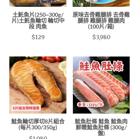
土魠魚片(250~300g/
原味去骨雞腿排 去骨雞
片)土魠魚輪切 輪切中
腿排 雞腿排 雞腿肉
段 肉魚
(100片/箱)
$129
$3,980
鮭魚輪切厚切8片組合
鮭魚肚條 鮭魚 鮭魚肉
(每片300/350g)
鮮嫩鮭魚肚條 (300g/
盤)
$1,080