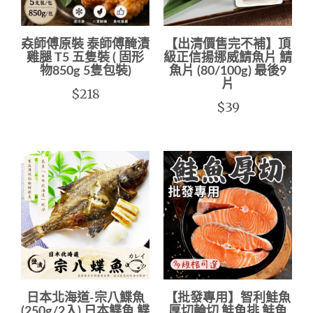
𡘙師傅原裝 泰師傅醃漬
【出清價售完不補】頂
雞腿 T5 五隻裝 ( 固形
級正信揚挪威鯖魚片 鯖
物850g 5隻包裝)
魚片 (80/100g) 最後9
片
$218
$39
日本北海道-宗八鰈魚
【批發專用】智利鮭魚
(250g/2入) 日本鰈魚 鰈
厚切輪切 鮭魚排 鮭魚