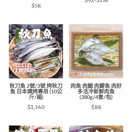
$92-$158
$58
秋刀魚 2號/3號 烤秋刀
肉魚 肉鯧 肉鯽魚 肉好
魚 日本燒烤專用 (10公
多活冷新鮮肉魚
斤/箱)
(380g/4隻/包)
$1,340
$88