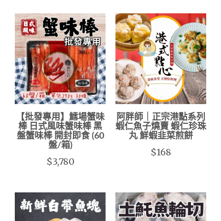
【批發專用】鱈場蟹味
阿胖師｜正宗港點系列
棒 日式風味蟹味棒 黑
蝦仁魚子燒賣 蝦仁珍珠
盤蟹味棒 開封即食 (60
丸 鮮蝦韭菜煎餅
盤/箱)
$168
$3,780