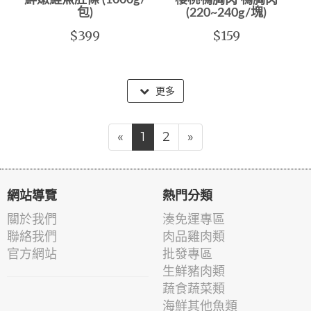
鮮嫩鮭魚肚條 (1000g/
櫻桃鴨胸肉 鴨胸肉
包)
(220~240g/塊)
$399
$159
更多
«
1
2
»
網站導覽
熱門分類
關於我們
湊免運專區
聯絡我們
肉品雞肉類
官方網站
批發專區
生鮮豬肉類
蔬食蔬菜類
海鮮其他魚類