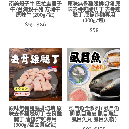
南美骰子牛 巴拉圭骰子
原味無骨雞腿排切塊 原
牛/台灣骰子豬 方塊牛
味去骨雞腿切丁 去骨雞
原味牛 (200g/包)
腿丁 唐揚炸雞專用
(300g/包)
$59-$86
$58
原味無骨雞腿排切塊 原
虱目魚全系列 ( 虱目魚
味去骨雞腿切丁 去骨雞
柳 虱目魚皮 虱目魚肚
腿丁 唐揚炸雞專用
虱目魚丸 虱目魚嶺 )
(300g/獨立真空包)