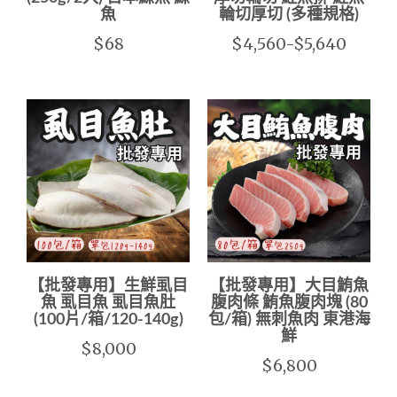
魚
輪切厚切 (多種規格)
$68
$4,560-$5,640
【批發專用】生鮮虱目
【批發專用】大目鮪魚
魚 虱目魚 虱目魚肚
腹肉條 鮪魚腹肉塊 (80
(100片/箱/120-140g)
包/箱) 無刺魚肉 東港海
鮮
$8,000
$6,800