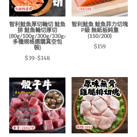
智利鮭魚厚切輪切 鮭魚
智利鮭魚 鮭魚菲力切塊
排 鮭魚輪切厚切
P級 無紙板純重
(80g/100g/300g/330g/375g
(150/200)
多種規格選購真空包
$159
裝)
$39-$148