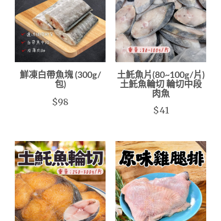
鮮凍白帶魚塊 (300g/
土魠魚片(80~100g/片)
包)
土魠魚輪切 輪切中段
肉魚
$98
$41