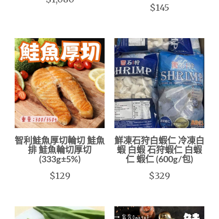
$145
智利鮭魚厚切輪切 鮭魚
鮮凍石狩白蝦仁 冷凍白
排 鮭魚輪切厚切
蝦 白蝦 石狩蝦仁 白蝦
(333g±5%)
仁 蝦仁 (600g/包)
$129
$329