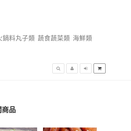
火鍋料丸子類
蔬食蔬菜類
海鮮類
搜尋
關商品