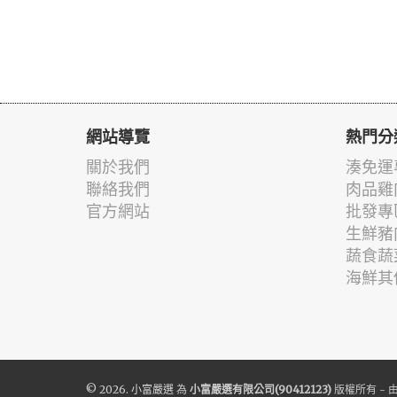
網站導覽
熱門分
關於我們
湊免運
聯絡我們
肉品雞
官方網站
批發專
生鮮豬
蔬食蔬
海鮮其
© 2026.
小富嚴選
為
小富嚴選有限公司(90412123)
版權所有 - 