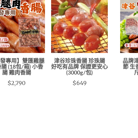
發專用】雙匯雞腿
津谷珍珠香腸 珍珠腸
品牌津
腸 (18包/箱) 小香
好吃有品牌 保證更安心
節 生
腸 雞肉香腸
(3000g/包)
斤
$2,790
$649