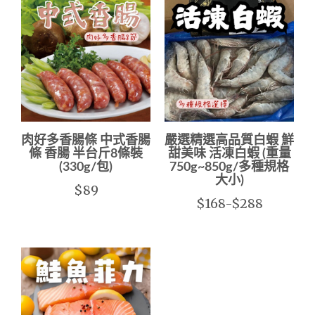
肉好多香腸條 中式香腸
嚴選精選高品質白蝦 鮮
條 香腸 半台斤8條裝
甜美味 活凍白蝦 (重量
(330g/包)
750g~850g/多種規格
大小)
$89
$168-$288