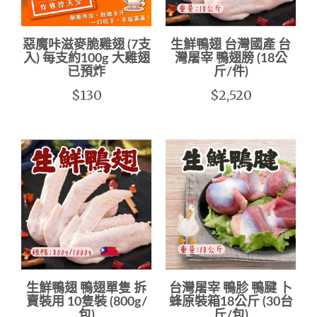
惡魔咔滋麥脆雞翅 (7支
生鮮鴨翅 台灣國產 台
入) 每支約100g 大雞翅
灣屠宰 鴨翅膀 (18公
已預炸
斤/件)
$130
$2,520
生鮮鴨翅 鴨翅單隻 拆
台灣屠宰 鴨胗 鴨腱 卜
賣裝用 10隻裝 (800g/
蜂原裝箱18公斤 (30台
包)
斤/包)