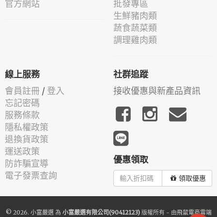
官方網站
批發專區
生鮮豬肉類
蔬食蔬菜類
調理雞肉類
線上服務
社群追蹤
會員註冊
/
登入
接收優惠與新產品資訊
忘記密碼
服務條款
隱私權政策
退換貨政策
運送政策
優惠領取
防詐騙宣導
電子發票查詢
領取優惠
© 2026.
小富嚴選
為
小富嚴選有限公司(90412123)
版權所有 - 由
飛鼠電商雲端