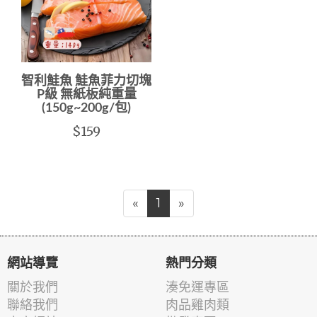
智利鮭魚 鮭魚菲力切塊
P級 無紙板純重量
(150g~200g/包)
$159
«
1
»
網站導覽
熱門分類
關於我們
湊免運專區
聯絡我們
肉品雞肉類