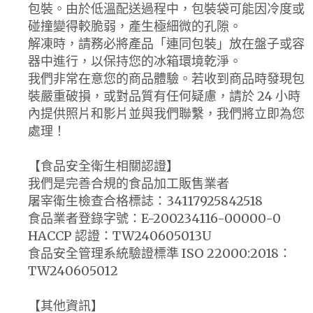
包裝。由於低溫配送過程中，包裝袋可能因冷度或
碰撞變得較脆弱，產生極細微的孔隙。
解凍時，請務必將產品「連同包裝」放在盤子或容
器中進行，以保持您的冰箱環境乾淨。
我們非常在意您的商品體驗。若收到商品時發現包
裝嚴重破損，或對品質有任何疑慮，請於 24 小時
內提供照片和影片並與我們聯繫，我們將立即為您
處理！
【食品安全衛生相關認證】
我們是完善合規的食品加工販售業者
屠宰衛生檢查合格標誌：34117925842518
食品業者登錄字號：E-200234116-00000-0
HACCP 認證：TW240605013U
食品安全管理系統驗證標準 ISO 22000:2018：
TW240605012
【其他資訊】