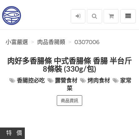
選單
小富嚴選
小富嚴選
肉品香腸類
0307006
肉好多香腸條 中式香腸條 香腸 半台斤
8條裝 (330g/包)
香腸控必吃
露營食材
烤肉食材
家常
菜
商品資訊
特 價