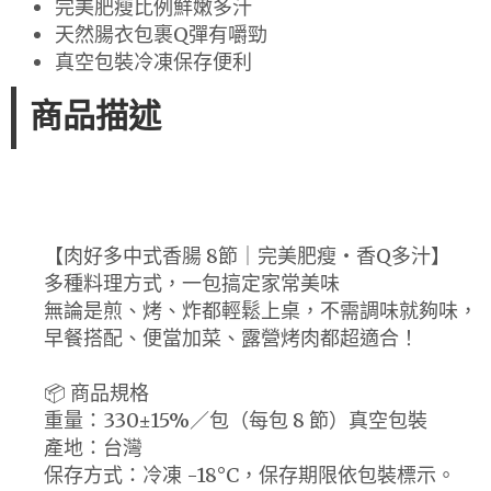
完美肥瘦比例鮮嫩多汁
天然腸衣包裹Q彈有嚼勁
真空包裝冷凍保存便利
商品描述
【肉好多中式香腸 8節｜完美肥瘦・香Q多汁】
多種料理方式，一包搞定家常美味
無論是煎、烤、炸都輕鬆上桌，不需調味就夠味，
早餐搭配、便當加菜、露營烤肉都超適合！
📦 商品規格
重量：330±15%／包（每包 8 節）真空包裝
產地：台灣
保存方式：冷凍 -18°C，保存期限依包裝標示。