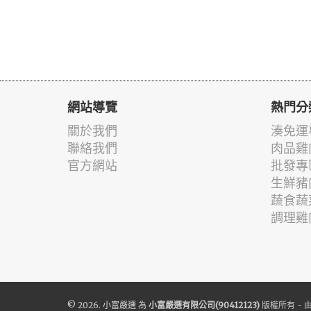
網站導覽
熱門分
關於我們
湊免運
聯絡我們
肉品雞
官方網站
批發專
生鮮豬
蔬食蔬
調理雞
© 2026.
小富嚴選
為
小富嚴選有限公司(90412123)
版權所有 - 