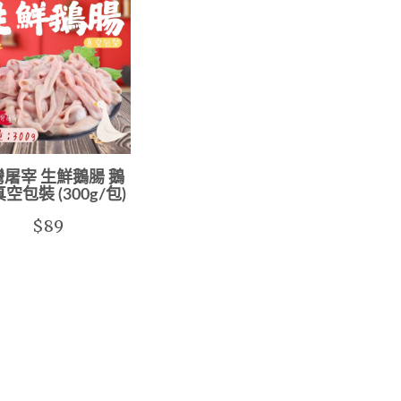
屠宰 生鮮鵝腸 鵝
真空包裝 (300g/包)
$89