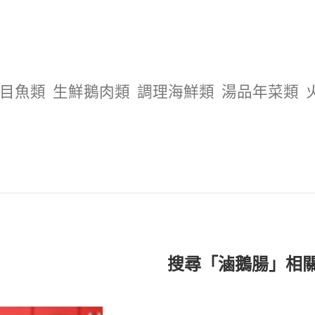
目魚類
生鮮鵝肉類
調理海鮮類
湯品年菜類
搜尋「滷鵝腸」相