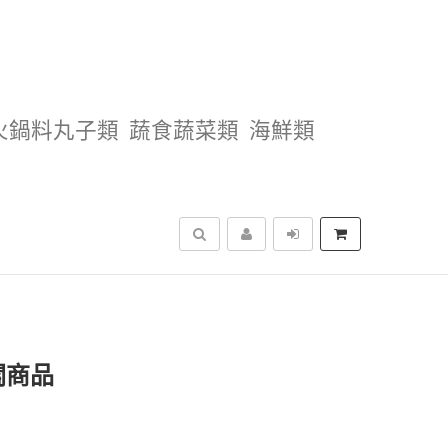
火鍋料丸子類
蔬食蔬菜類
海鮮類
搜尋
關商品